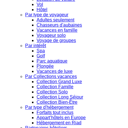
Vol
Hôtel
Par type de voyageur
Adultes seulement
Chasseurs d'aubaines
Vacances en famille
Voyageur solo
Voyage de groupes
Par intérêt
Spa
Golf
Parc aquatique
Plongée
Vacances de luxe
Par Collections vacances
Collection Grand Luxe
Collection Famille
Collection Solo
Collection Long Séjour
Collection Bien-Être
Par type d'hébergement
Forfaits tout inclus
Appart’hôtels en Europe
Hébergement en Riad
Partenaires hôteliers