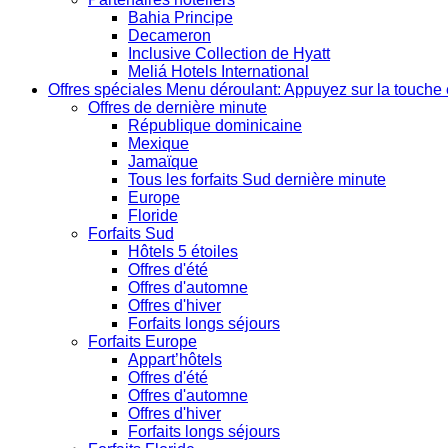
Bahia Principe
Decameron
Inclusive Collection de Hyatt
Meliá Hotels International
Offres spéciales
Menu déroulant: Appuyez sur la touche 
Offres de dernière minute
République dominicaine
Mexique
Jamaïque
Tous les forfaits Sud dernière minute
Europe
Floride
Forfaits Sud
Hôtels 5 étoiles
Offres d'été
Offres d'automne
Offres d'hiver
Forfaits longs séjours
Forfaits Europe
Appart’hôtels
Offres d'été
Offres d'automne
Offres d'hiver
Forfaits longs séjours