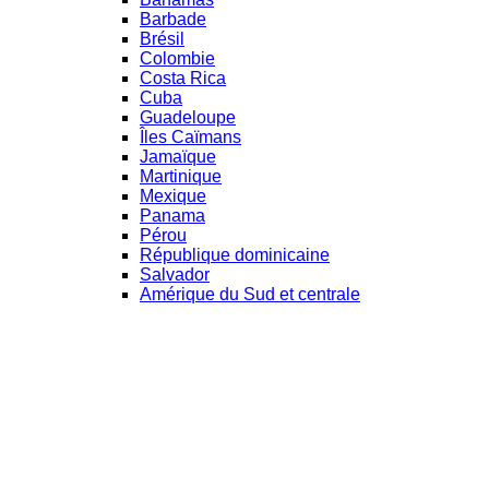
Barbade
Brésil
Colombie
Costa Rica
Cuba
Guadeloupe
Îles Caïmans
Jamaïque
Martinique
Mexique
Panama
Pérou
République dominicaine
Salvador
Amérique du Sud et centrale