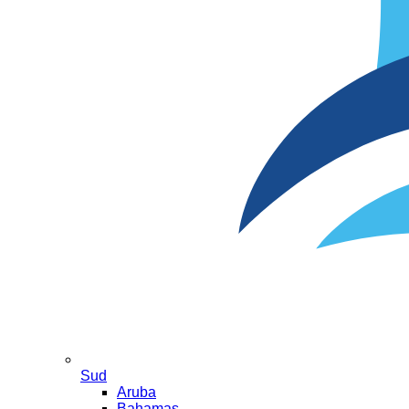
Sud
Aruba
Bahamas