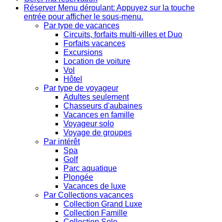
Réserver
Menu déroulant: Appuyez sur la touche
entrée pour afficher le sous-menu.
Par type de vacances
Circuits, forfaits multi-villes et Duo
Forfaits vacances
Excursions
Location de voiture
Vol
Hôtel
Par type de voyageur
Adultes seulement
Chasseurs d'aubaines
Vacances en famille
Voyageur solo
Voyage de groupes
Par intérêt
Spa
Golf
Parc aquatique
Plongée
Vacances de luxe
Par Collections vacances
Collection Grand Luxe
Collection Famille
Collection Solo