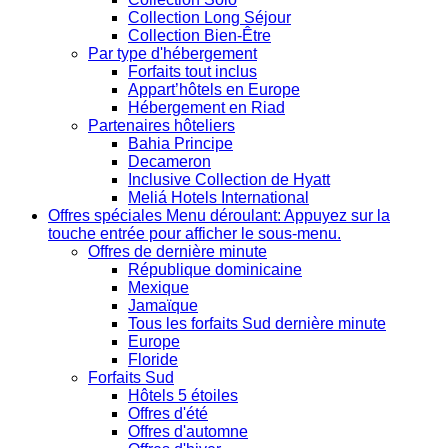
Collection Long Séjour
Collection Bien-Être
Par type d'hébergement
Forfaits tout inclus
Appart’hôtels en Europe
Hébergement en Riad
Partenaires hôteliers
Bahia Principe
Decameron
Inclusive Collection de Hyatt
Meliá Hotels International
Offres spéciales
Menu déroulant: Appuyez sur la
touche entrée pour afficher le sous-menu.
Offres de dernière minute
République dominicaine
Mexique
Jamaïque
Tous les forfaits Sud dernière minute
Europe
Floride
Forfaits Sud
Hôtels 5 étoiles
Offres d'été
Offres d'automne