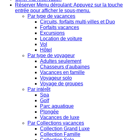
Réserver
Menu déroulant: Appuyez sur la touche
entrée pour afficher le sous-menu.
Par type de vacances
Circuits, forfaits multi-villes et Duo
Forfaits vacances
Excursions
Location de voiture
Vol
Hôtel
Par type de voyageur
Adultes seulement
Chasseurs d'aubaines
Vacances en famille
Voyageur solo
Voyage de groupes
Par intérêt
Spa
Golf
Parc aquatique
Plongée
Vacances de luxe
Par Collections vacances
Collection Grand Luxe
Collection Famille
Collection Solo