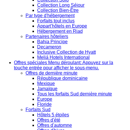
Collection Long Séjour
Collection Bien-Être
Par type d'hébergement
Forfaits tout inclus
Appart’hôtels en Europe
Hébergement en Riad
Partenaires hôteliers
Bahia Principe
Decameron
Inclusive Collection de Hyatt
Meliá Hotels International
Offres spéciales
Menu déroulant: Appuyez sur la
touche entrée pour afficher le sous-menu.
Offres de dernière minute
République dominicaine
Mexique
Jamaïque
Tous les forfaits Sud dernière minute
Europe
Floride
Forfaits Sud
Hôtels 5 étoiles
Offres d'été
Offres d'automne