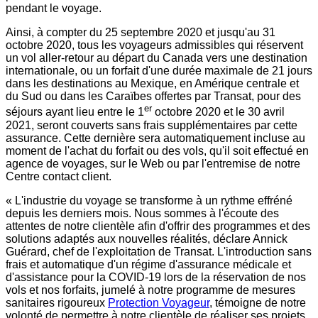
pendant le voyage.
Ainsi, à compter du 25 septembre
2020 et
jusqu'au 31
octobre 2020, tous les voyageurs admissibles qui réservent
un vol aller-retour au départ du
Canada
vers une destination
internationale, ou un forfait d'une durée maximale de 21 jours
dans les destinations au Mexique, en Amérique centrale et
du Sud ou dans les Caraïbes offertes par Transat, pour des
er
séjours ayant lieu entre le 1
octobre
2020 et
le 30 avril
2021, seront couverts sans frais supplémentaires par cette
assurance. Cette dernière sera automatiquement incluse au
moment de l'achat du forfait ou des vols, qu'il soit effectué en
agence de voyages, sur le Web ou par l'entremise de notre
Centre contact client.
« L'industrie du voyage se transforme à un rythme effréné
depuis les derniers mois. Nous sommes à l'écoute des
attentes de notre clientèle afin d'offrir des programmes et des
solutions adaptés aux nouvelles réalités, déclare Annick
Guérard, chef de l'exploitation de Transat. L'introduction sans
frais et automatique d'un régime d'assurance médicale et
d'assistance pour la COVID-19 lors de la réservation de nos
vols et nos forfaits, jumelé à notre programme de mesures
sanitaires rigoureux
Protection Voyageur
, témoigne de notre
volonté de permettre à notre clientèle de réaliser ses projets