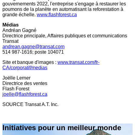
gouvernements 2022, l'entreprise s'engage à restaurer les
poumons de la planète en automatisant la reforestation à
grande échelle.
www.flashforest.ca
Médias
Andréan Gagné
Directrice principale, Affaires publiques et communications
Transat
andrean.gagne@transat.com
514 987-1616; poste 104071
Site et banque d'images :
www.transat.com/fr-
CA/corporatif/medias
Joëlle Lerner
Directrice des ventes
Flash Forest
joelle@flashforest.ca
SOURCE Transat A.T. Inc.
Initiatives pour un meilleur monde