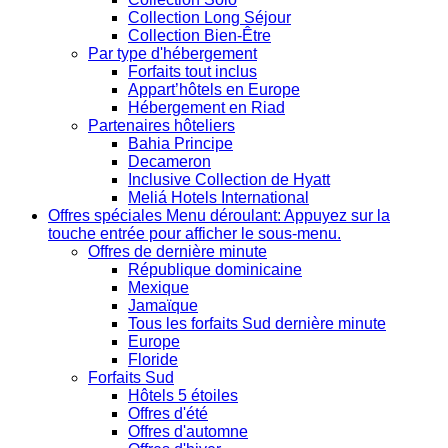
Collection Long Séjour
Collection Bien-Être
Par type d'hébergement
Forfaits tout inclus
Appart’hôtels en Europe
Hébergement en Riad
Partenaires hôteliers
Bahia Principe
Decameron
Inclusive Collection de Hyatt
Meliá Hotels International
Offres spéciales
Menu déroulant: Appuyez sur la
touche entrée pour afficher le sous-menu.
Offres de dernière minute
République dominicaine
Mexique
Jamaïque
Tous les forfaits Sud dernière minute
Europe
Floride
Forfaits Sud
Hôtels 5 étoiles
Offres d'été
Offres d'automne