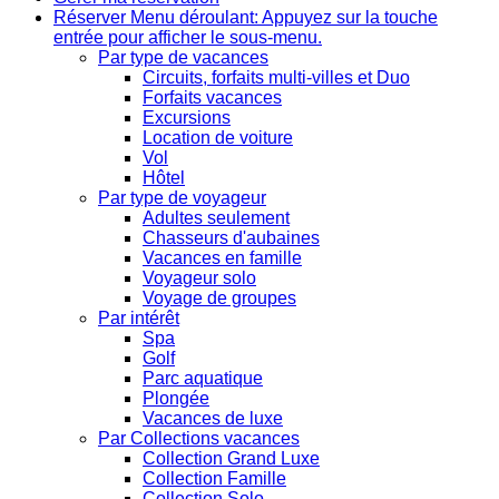
Réserver
Menu déroulant: Appuyez sur la touche
entrée pour afficher le sous-menu.
Par type de vacances
Circuits, forfaits multi-villes et Duo
Forfaits vacances
Excursions
Location de voiture
Vol
Hôtel
Par type de voyageur
Adultes seulement
Chasseurs d'aubaines
Vacances en famille
Voyageur solo
Voyage de groupes
Par intérêt
Spa
Golf
Parc aquatique
Plongée
Vacances de luxe
Par Collections vacances
Collection Grand Luxe
Collection Famille
Collection Solo