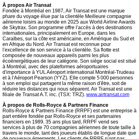
À propos Air Transat
Fondée à Montréal en 1987, Air Transat est une marque
phare du voyage élue par la clientèle Meilleure compagnie
aérienne loisirs au monde en 2025 aux World Airline Awards
de Skytrax. Son programme offre l'accès à des destinations
internationales, principalement en
Europe
, dans les
Caraïbes, sur la côte est américaine, en Amérique du Sud et
en Afrique du Nord. Air Transat est reconnue pour
l'excellence de son service à la clientèle. Sa flotte est
composée de nouveaux appareils parmi les plus
écoénergétiques de leur catégorie. Son siège social est situé
à Montréal, avec des plateformes aéroportuaires
d'importance à YUL Aéroport international Montréal-Trudeau
et à l'Aéroport Pearson (YYZ). Elle compte 5 000 personnes
à son emploi qui partagent la même raison d'être, soit de
réduire les distances qui nous séparent. Air Transat est une
filiale de Transat A.T. inc. (TSX: TRZ).
www.airtransat.com
À propos de Rolls-Royce & Partners Finance
Rolls-Royce & Partners Finance (RRPF) est une entreprise à
part entière fondée par Rolls-Royce et ses partenaires
financiers en 1989. 35 ans plus tard, RRPF vend ses
services à plus de 70 compagnies aériennes de toute taille à
travers le monde, tant des joueurs établis de longue date que
de nouveaux émergents. Les clients de RRPF n'ont pas