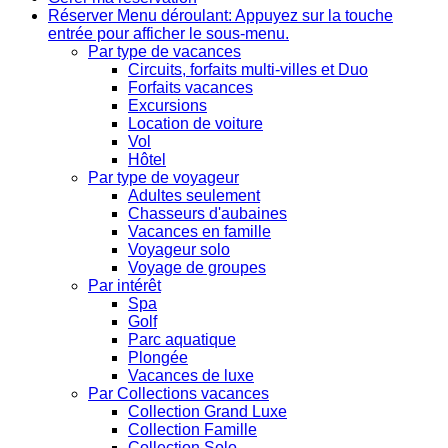
Réserver
Menu déroulant: Appuyez sur la touche
entrée pour afficher le sous-menu.
Par type de vacances
Circuits, forfaits multi-villes et Duo
Forfaits vacances
Excursions
Location de voiture
Vol
Hôtel
Par type de voyageur
Adultes seulement
Chasseurs d'aubaines
Vacances en famille
Voyageur solo
Voyage de groupes
Par intérêt
Spa
Golf
Parc aquatique
Plongée
Vacances de luxe
Par Collections vacances
Collection Grand Luxe
Collection Famille
Collection Solo