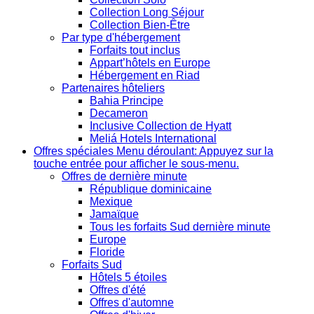
Collection Long Séjour
Collection Bien-Être
Par type d'hébergement
Forfaits tout inclus
Appart’hôtels en Europe
Hébergement en Riad
Partenaires hôteliers
Bahia Principe
Decameron
Inclusive Collection de Hyatt
Meliá Hotels International
Offres spéciales
Menu déroulant: Appuyez sur la
touche entrée pour afficher le sous-menu.
Offres de dernière minute
République dominicaine
Mexique
Jamaïque
Tous les forfaits Sud dernière minute
Europe
Floride
Forfaits Sud
Hôtels 5 étoiles
Offres d'été
Offres d'automne