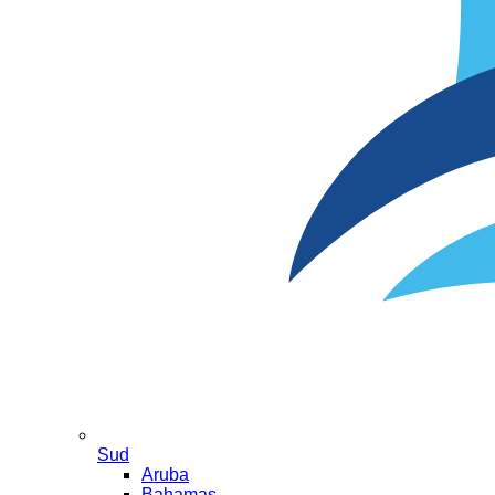
Sud
Aruba
Bahamas