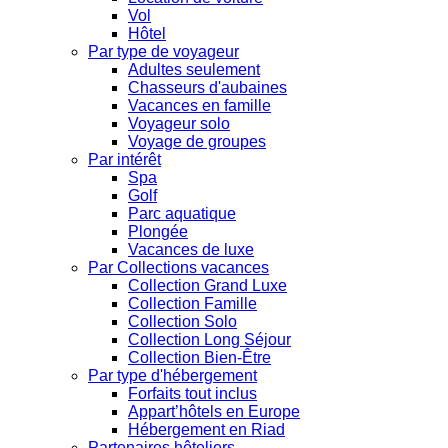
Vol
Hôtel
Par type de voyageur
Adultes seulement
Chasseurs d'aubaines
Vacances en famille
Voyageur solo
Voyage de groupes
Par intérêt
Spa
Golf
Parc aquatique
Plongée
Vacances de luxe
Par Collections vacances
Collection Grand Luxe
Collection Famille
Collection Solo
Collection Long Séjour
Collection Bien-Être
Par type d'hébergement
Forfaits tout inclus
Appart’hôtels en Europe
Hébergement en Riad
Partenaires hôteliers