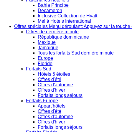
Bahia Principe
Decameron
Inclusive Collection de Hyatt
Meliá Hotels International
Offres spéciales
Menu déroulant: Appuyez sur la touche 
Offres de dernière minute
République dominicaine
Mexique
Jamaïque
Tous les forfaits Sud dernière minute
Europe
Floride
Forfaits Sud
Hôtels 5 étoiles
Offres d'été
Offres d'automne
Offres d'hiver
Forfaits longs séjours
Forfaits Europe
Appart’hôtels
Offres d'été
Offres d'automne
Offres d'hiver
Forfaits longs séjours