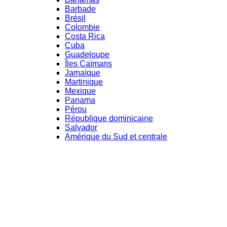
Barbade
Brésil
Colombie
Costa Rica
Cuba
Guadeloupe
Îles Caïmans
Jamaïque
Martinique
Mexique
Panama
Pérou
République dominicaine
Salvador
Amérique du Sud et centrale