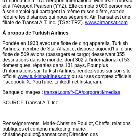
d'importance à YUL Aéroport international Montréal-Trudeau
et à l'Aéroport Pearson (YYZ). Elle compte 5 000 personnes
à son emploi qui partagent la même raison d'être, soit de
réduire les distances qui nous séparent. Air Transat est une
filiale de Transat A.T. inc. (TSX: TRZ).
www.airtransat.com
À propos de Turkish Airlines
Fondée en 1933 avec une flotte de cinq appareils, Turkish
Airlines, membre de
Star Alliance
, dispose aujourd'hui d'une
flotte de 509 avions (passagers et cargo) desservant 355
destinations dans le monde, dont 302 à l'international et 53
domestiques, réparties dans 131 pays. Pour plus
d'informations sur Turkish Airlines, rendez-vous sur son site
officiel
www.turkishairlines.com
ou sur ses comptes officiels
Facebook, X, YouTube, LinkedIn et Instagram.
Banque d'images :
transat.com/fr-CA/corporatif/medias
SOURCE Transat A.T. Inc.
Renseignements : Marie-Christine Pouliot, Cheffe, relations
publiques et contenu marketing, marie-
christine.pouliot@transat.com; Direction des