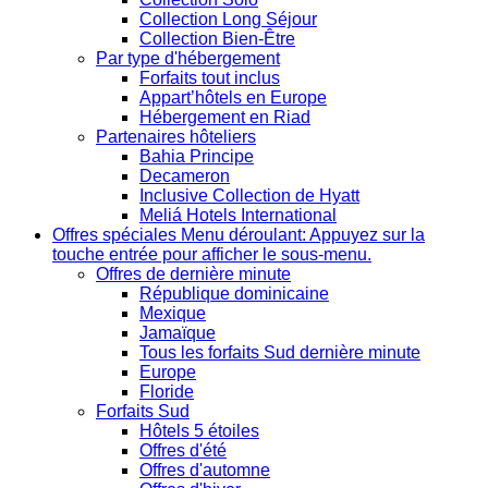
Collection Long Séjour
Collection Bien-Être
Par type d'hébergement
Forfaits tout inclus
Appart’hôtels en Europe
Hébergement en Riad
Partenaires hôteliers
Bahia Principe
Decameron
Inclusive Collection de Hyatt
Meliá Hotels International
Offres spéciales
Menu déroulant: Appuyez sur la
touche entrée pour afficher le sous-menu.
Offres de dernière minute
République dominicaine
Mexique
Jamaïque
Tous les forfaits Sud dernière minute
Europe
Floride
Forfaits Sud
Hôtels 5 étoiles
Offres d'été
Offres d'automne