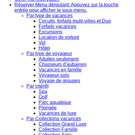
Réserver
Menu déroulant: Appuyez sur la touche
entrée pour afficher le sous-menu.
Par type de vacances
Circuits, forfaits multi-villes et Duo
Forfaits vacances
Excursions
Location de voiture
Vol
Hôtel
Par type de voyageur
Adultes seulement
Chasseurs d'aubaines
Vacances en famille
Voyageur solo
Voyage de groupes
Par intérêt
Spa
Golf
Parc aquatique
Plongée
Vacances de luxe
Par Collections vacances
Collection Grand Luxe
Collection Famille
Collection Solo