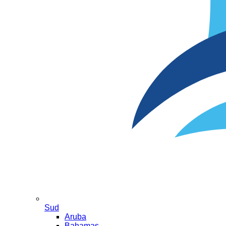
Sud
Aruba
Bahamas