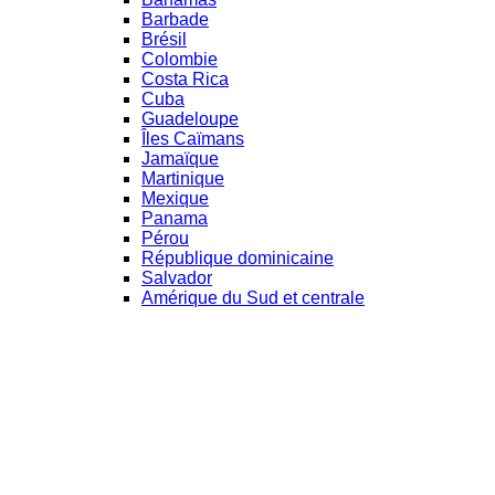
Barbade
Brésil
Colombie
Costa Rica
Cuba
Guadeloupe
Îles Caïmans
Jamaïque
Martinique
Mexique
Panama
Pérou
République dominicaine
Salvador
Amérique du Sud et centrale