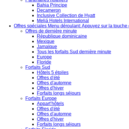
Bahia Principe
Decameron
Inclusive Collection de Hyatt
Meliá Hotels International
Offres spéciales
Menu déroulant: Appuyez sur la touche 
Offres de dernière minute
République dominicaine
Mexique
Jamaïque
Tous les forfaits Sud dernière minute
Europe
Floride
Forfaits Sud
Hôtels 5 étoiles
Offres d'été
Offres d'automne
Offres d'hiver
Forfaits longs séjours
Forfaits Europe
Appart’hôtels
Offres d'été
Offres d'automne
Offres d'hiver
Forfaits longs séjours