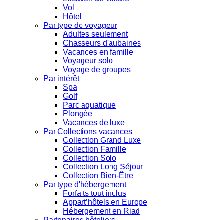
Vol
Hôtel
Par type de voyageur
Adultes seulement
Chasseurs d'aubaines
Vacances en famille
Voyageur solo
Voyage de groupes
Par intérêt
Spa
Golf
Parc aquatique
Plongée
Vacances de luxe
Par Collections vacances
Collection Grand Luxe
Collection Famille
Collection Solo
Collection Long Séjour
Collection Bien-Être
Par type d'hébergement
Forfaits tout inclus
Appart’hôtels en Europe
Hébergement en Riad
Partenaires hôteliers