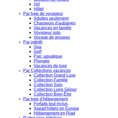
Vol
Hôtel
Par type de voyageur
Adultes seulement
Chasseurs d'aubaines
Vacances en famille
Voyageur solo
Voyage de groupes
Par intérêt
Spa
Golf
Parc aquatique
Plongée
Vacances de luxe
Par Collections vacances
Collection Grand Luxe
Collection Famille
Collection Solo
Collection Long Séjour
Collection Bien-Être
Par type d'hébergement
Forfaits tout inclus
Appart’hôtels en Europe
Hébergement en Riad
Partenaires hôteliers