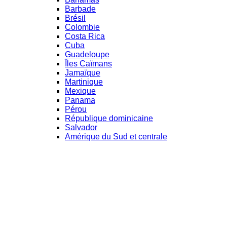
Barbade
Brésil
Colombie
Costa Rica
Cuba
Guadeloupe
Îles Caïmans
Jamaïque
Martinique
Mexique
Panama
Pérou
République dominicaine
Salvador
Amérique du Sud et centrale