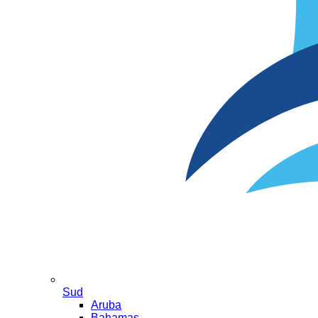
Sud
Aruba
Bahamas