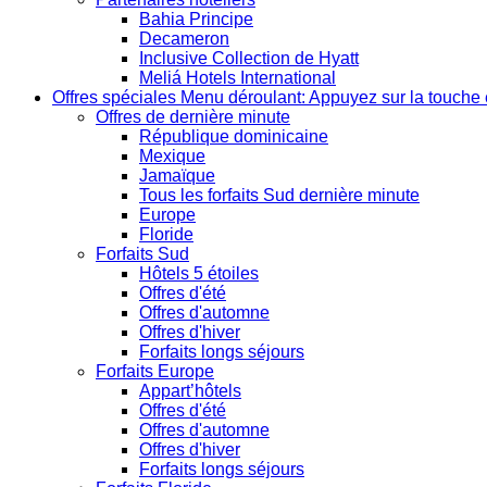
Bahia Principe
Decameron
Inclusive Collection de Hyatt
Meliá Hotels International
Offres spéciales
Menu déroulant: Appuyez sur la touche 
Offres de dernière minute
République dominicaine
Mexique
Jamaïque
Tous les forfaits Sud dernière minute
Europe
Floride
Forfaits Sud
Hôtels 5 étoiles
Offres d'été
Offres d'automne
Offres d'hiver
Forfaits longs séjours
Forfaits Europe
Appart’hôtels
Offres d'été
Offres d'automne
Offres d'hiver
Forfaits longs séjours