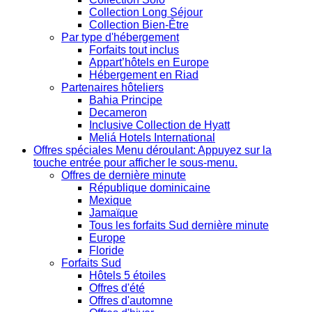
Collection Long Séjour
Collection Bien-Être
Par type d'hébergement
Forfaits tout inclus
Appart’hôtels en Europe
Hébergement en Riad
Partenaires hôteliers
Bahia Principe
Decameron
Inclusive Collection de Hyatt
Meliá Hotels International
Offres spéciales
Menu déroulant: Appuyez sur la
touche entrée pour afficher le sous-menu.
Offres de dernière minute
République dominicaine
Mexique
Jamaïque
Tous les forfaits Sud dernière minute
Europe
Floride
Forfaits Sud
Hôtels 5 étoiles
Offres d'été
Offres d'automne