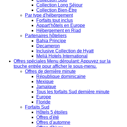
Collection Long Séjour
Collection Bien-Être
Par type d'hébergement
Forfaits tout inclus
Appart’hôtels en Europe
Hébergement en Riad
Partenaires hôteliers
Bahia Principe
Decameron
Inclusive Collection de Hyatt
Meliá Hotels International
Offres spéciales
Menu déroulant: Appuyez sur la
touche entrée pour afficher le sous-menu.
Offres de dernière minute
République dominicaine
Mexique
Jamaïque
Tous les forfaits Sud dernière minute
Europe
Floride
Forfaits Sud
Hôtels 5 étoiles
Offres d'été
Offres d'automne