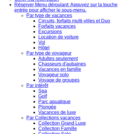
Réserver
Menu déroulant: Appuyez sur la touche
entrée pour afficher le sous-menu.
Par type de vacances
Circuits, forfaits multi-villes et Duo
Forfaits vacances
Excursions
Location de voiture
Vol
Hôtel
Par type de voyageur
Adultes seulement
Chasseurs d'aubaines
Vacances en famille
Voyageur solo
Voyage de groupes
Par intérêt
Spa
Golf
Parc aquatique
Plongée
Vacances de luxe
Par Collections vacances
Collection Grand Luxe
Collection Famille
Collection Solo