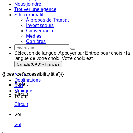
Nous joindre
Trouver une agence
Site corporatif
À propos de Transat
Investisseurs
Gouvernance
Médias
Carrières
Sélection de langue. Appuyer sur Entrée pour choisir la
langue de votre choix. Votre choix est
Canada (CAD) - Français
{{localize('accessibility.title')}}
Accueil
Destinations
Forfait
Sud
Mexique
Circuit
Tulum
Circuit
Vol
Vol