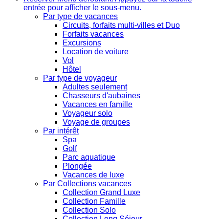
entrée pour afficher le sous-menu.
Par type de vacances
Circuits, forfaits multi-villes et Duo
Forfaits vacances
Excursions
Location de voiture
Vol
Hôtel
Par type de voyageur
Adultes seulement
Chasseurs d'aubaines
Vacances en famille
Voyageur solo
Voyage de groupes
Par intérêt
Spa
Golf
Parc aquatique
Plongée
Vacances de luxe
Par Collections vacances
Collection Grand Luxe
Collection Famille
Collection Solo
Collection Long Séjour