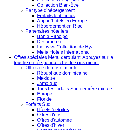
Collection Bien-Être
Par type d'hébergement
Forfaits tout inclus
Appart’hôtels en Europe
Hébergement en Riad
Partenaires hôteliers
Bahia Principe
Decameron
Inclusive Collection de Hyatt
Meliá Hotels International
Offres spéciales
Menu déroulant: Appuyez sur la
touche entrée pour afficher le sous-menu.
Offres de dernière minute
République dominicaine
Mexique
Jamaïque
Tous les forfaits Sud dernière minute
Europe
Floride
Forfaits Sud
Hôtels 5 étoiles
Offres d'été
Offres d'automne
Offres d'hiver