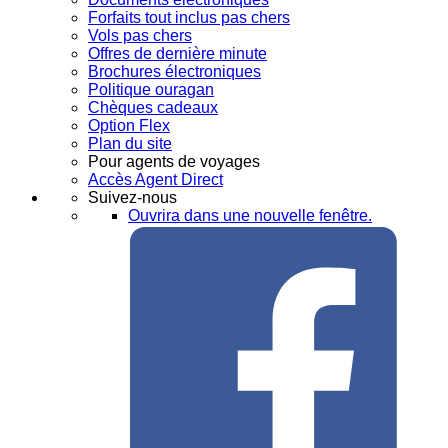
Forfaits tout inclus pas chers
Vols pas chers
Offres de dernière minute
Brochures électroniques
Politique ouragan
Chèques cadeaux
Option Flex
Plan du site
Pour agents de voyages
Accès Agent Direct
Suivez-nous
Ouvrira dans une nouvelle fenêtre.