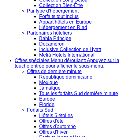
Collection Bien-Être
Par type d'hébergement
Forfaits tout inclus
Appart’hôtels en Europe
Hébergement en Riad
Partenaires hôteliers
Bahia Principe
Decameron
Inclusive Collection de Hyatt
Meliá Hotels International
Offres spéciales
Menu déroulant: Appuyez sur la
touche entrée pour afficher le sous-menu.
Offres de dernière minute
République dominicaine
Mexique
Jamaïque
Tous les forfaits Sud dernière minute
Europe
Floride
Forfaits Sud
Hôtels 5 étoiles
Offres d'été
Offres d'automne
Offres d'hiver