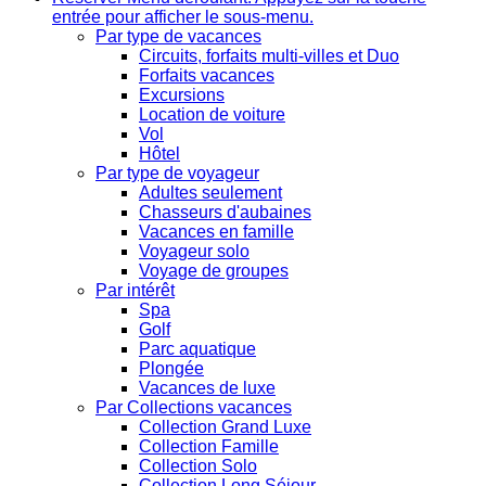
entrée pour afficher le sous-menu.
Par type de vacances
Circuits, forfaits multi-villes et Duo
Forfaits vacances
Excursions
Location de voiture
Vol
Hôtel
Par type de voyageur
Adultes seulement
Chasseurs d'aubaines
Vacances en famille
Voyageur solo
Voyage de groupes
Par intérêt
Spa
Golf
Parc aquatique
Plongée
Vacances de luxe
Par Collections vacances
Collection Grand Luxe
Collection Famille
Collection Solo
Collection Long Séjour