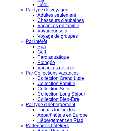
Hôtel
Par type de voyageur
Adultes seulement
Chasseurs d'aubaines
Vacances en famille
Voyageur solo
Voyage de groupes
Par intérêt
Spa
Golf
Parc aquatique
Plongée
Vacances de luxe
Par Collections vacances
Collection Grand Luxe
Collection Famille
Collection Solo
Collection Long Séjour
Collection Bien-Être
Par type d'hébergement
Forfaits tout inclus
Appart’hôtels en Europe
Hébergement en Riad
Partenaires hôteliers
Bahia Principe