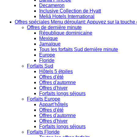
Decameron
Inclusive Collection de Hyatt
Meliá Hotels International
Offres spéciales
Menu déroulant: Appuyez sur la touche 
Offres de dernière minute
République dominicaine
Mexique
Jamaïque
Tous les forfaits Sud dernière minute
Europe
Floride
Forfaits Sud
Hôtels 5 étoiles
Offres d'été
Offres d'automne
Offres d'hiver
Forfaits longs séjours
Forfaits Europe
Appart’hôtels
Offres d'été
Offres d'automne
Offres d'hiver
Forfaits longs séjours
Forfaits Floride