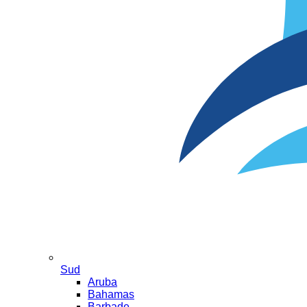
Sud
Aruba
Bahamas
Barbade