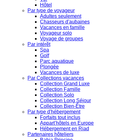
Hôtel
Par type de voyageur
Adultes seulement
Chasseurs d'aubaines
Vacances en famille
Voyageur solo
Voyage de groupes
Par intérêt
Spa
Golf
Parc aquatique
Plongée
Vacances de luxe
Par Collections vacances
Collection Grand Luxe
Collection Famille
Collection Solo
Collection Long Séjour
Collection Bien-Être
Par type d'hébergement
Forfaits tout inclus
Appart’hôtels en Europe
Hébergement en Riad
Partenaires hôteliers
Bahia Principe