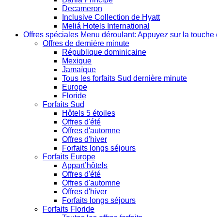
Decameron
Inclusive Collection de Hyatt
Meliá Hotels International
Offres spéciales
Menu déroulant: Appuyez sur la touche 
Offres de dernière minute
République dominicaine
Mexique
Jamaïque
Tous les forfaits Sud dernière minute
Europe
Floride
Forfaits Sud
Hôtels 5 étoiles
Offres d'été
Offres d'automne
Offres d'hiver
Forfaits longs séjours
Forfaits Europe
Appart’hôtels
Offres d'été
Offres d'automne
Offres d'hiver
Forfaits longs séjours
Forfaits Floride