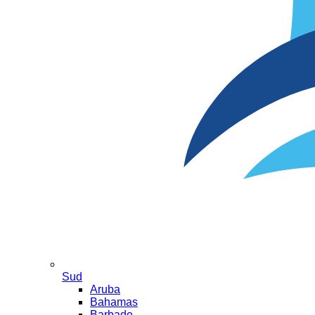
Sud
Aruba
Bahamas
Barbade