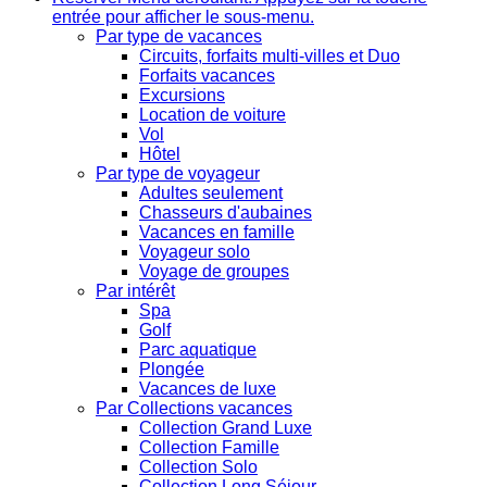
entrée pour afficher le sous-menu.
Par type de vacances
Circuits, forfaits multi-villes et Duo
Forfaits vacances
Excursions
Location de voiture
Vol
Hôtel
Par type de voyageur
Adultes seulement
Chasseurs d'aubaines
Vacances en famille
Voyageur solo
Voyage de groupes
Par intérêt
Spa
Golf
Parc aquatique
Plongée
Vacances de luxe
Par Collections vacances
Collection Grand Luxe
Collection Famille
Collection Solo
Collection Long Séjour