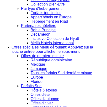
Collection Bien-Être
Par type d'hébergement
Forfaits tout inclus
Appart’hôtels en Europe
Hébergement en Riad
Partenaires hôteliers
Bahia Principe
Decameron
Inclusive Collection de Hyatt
Meliá Hotels International
Offres spéciales
Menu déroulant: Appuyez sur la
touche entrée pour afficher le sous-menu.
Offres de dernière minute
République dominicaine
Mexique
Jamaïque
Tous les forfaits Sud dernière minute
Europe
Floride
Forfaits Sud
Hôtels 5 étoiles
Offres d'été
Offres d'automne
Offres d'hiver