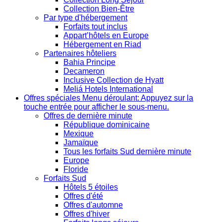
Collection Bien-Être
Par type d'hébergement
Forfaits tout inclus
Appart’hôtels en Europe
Hébergement en Riad
Partenaires hôteliers
Bahia Principe
Decameron
Inclusive Collection de Hyatt
Meliá Hotels International
Offres spéciales
Menu déroulant: Appuyez sur la
touche entrée pour afficher le sous-menu.
Offres de dernière minute
République dominicaine
Mexique
Jamaïque
Tous les forfaits Sud dernière minute
Europe
Floride
Forfaits Sud
Hôtels 5 étoiles
Offres d'été
Offres d'automne
Offres d'hiver