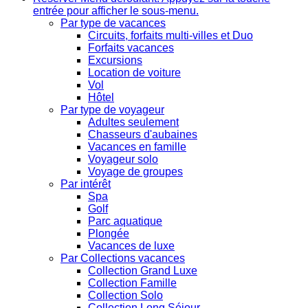
entrée pour afficher le sous-menu.
Par type de vacances
Circuits, forfaits multi-villes et Duo
Forfaits vacances
Excursions
Location de voiture
Vol
Hôtel
Par type de voyageur
Adultes seulement
Chasseurs d'aubaines
Vacances en famille
Voyageur solo
Voyage de groupes
Par intérêt
Spa
Golf
Parc aquatique
Plongée
Vacances de luxe
Par Collections vacances
Collection Grand Luxe
Collection Famille
Collection Solo
Collection Long Séjour