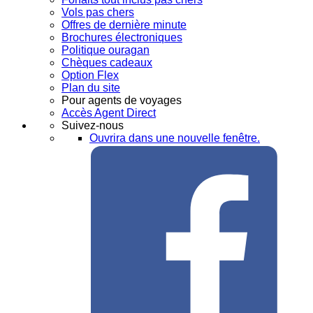
Vols pas chers
Offres de dernière minute
Brochures électroniques
Politique ouragan
Chèques cadeaux
Option Flex
Plan du site
Pour agents de voyages
Accès Agent Direct
Suivez-nous
Ouvrira dans une nouvelle fenêtre.