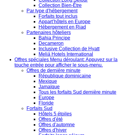
Collection Bien-Être
Par type d'hébergement
Forfaits tout inclus
Appart’hôtels en Europe
Hébergement en Riad
Partenaires hôteliers
Bahia Principe
Decameron
Inclusive Collection de Hyatt
Meliá Hotels International
Offres spéciales
Menu déroulant: Appuyez sur la
touche entrée pour afficher le sous-menu.
Offres de dernière minute
République dominicaine
Mexique
Jamaïque
Tous les forfaits Sud dernière minute
Europe
Floride
Forfaits Sud
Hôtels 5 étoiles
Offres d'été
Offres d'automne
Offres d'hiver