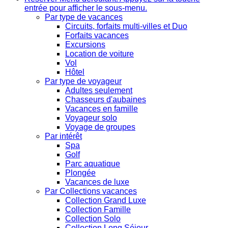
entrée pour afficher le sous-menu.
Par type de vacances
Circuits, forfaits multi-villes et Duo
Forfaits vacances
Excursions
Location de voiture
Vol
Hôtel
Par type de voyageur
Adultes seulement
Chasseurs d'aubaines
Vacances en famille
Voyageur solo
Voyage de groupes
Par intérêt
Spa
Golf
Parc aquatique
Plongée
Vacances de luxe
Par Collections vacances
Collection Grand Luxe
Collection Famille
Collection Solo
Collection Long Séjour