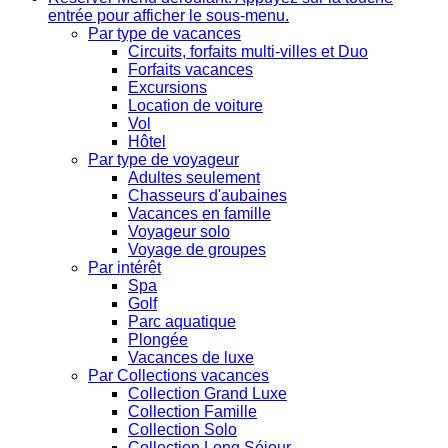
entrée pour afficher le sous-menu.
Par type de vacances
Circuits, forfaits multi-villes et Duo
Forfaits vacances
Excursions
Location de voiture
Vol
Hôtel
Par type de voyageur
Adultes seulement
Chasseurs d'aubaines
Vacances en famille
Voyageur solo
Voyage de groupes
Par intérêt
Spa
Golf
Parc aquatique
Plongée
Vacances de luxe
Par Collections vacances
Collection Grand Luxe
Collection Famille
Collection Solo
Collection Long Séjour