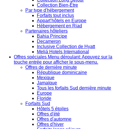
Collection Bien-Être
Par type d'hébergement
Forfaits tout inclus
Appart’hôtels en Europe
Hébergement en Riad
Partenaires hôteliers
Bahia Principe
Decameron
Inclusive Collection de Hyatt
Meliá Hotels International
Offres spéciales
Menu déroulant: Appuyez sur la
touche entrée pour afficher le sous-menu.
Offres de dernière minute
République dominicaine
Mexique
Jamaïque
Tous les forfaits Sud dernière minute
Europe
Floride
Forfaits Sud
Hôtels 5 étoiles
Offres d'été
Offres d'automne
Offres d'hiver