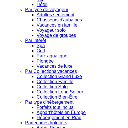
Hôtel
Par type de voyageur
Adultes seulement
Chasseurs d'aubaines
Vacances en famille
Voyageur solo
Voyage de groupes
Par intérêt
Spa
Golf
Parc aquatique
Plongée
Vacances de luxe
Par Collections vacances
Collection Grand Luxe
Collection Famille
Collection Solo
Collection Long Séjour
Collection Bien-Être
Par type d'hébergement
Forfaits tout inclus
Appart’hôtels en Europe
Hébergement en Riad
Partenaires hôteliers
Bahia Principe