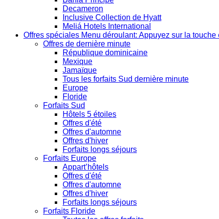
Decameron
Inclusive Collection de Hyatt
Meliá Hotels International
Offres spéciales
Menu déroulant: Appuyez sur la touche 
Offres de dernière minute
République dominicaine
Mexique
Jamaïque
Tous les forfaits Sud dernière minute
Europe
Floride
Forfaits Sud
Hôtels 5 étoiles
Offres d'été
Offres d'automne
Offres d'hiver
Forfaits longs séjours
Forfaits Europe
Appart’hôtels
Offres d'été
Offres d'automne
Offres d'hiver
Forfaits longs séjours
Forfaits Floride