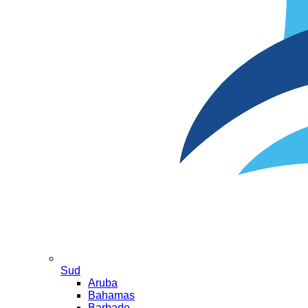
Sud
Aruba
Bahamas
Barbade