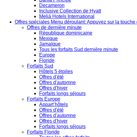
Decameron
Inclusive Collection de Hyatt
Meliá Hotels International
Offres spéciales
Menu déroulant: Appuyez sur la touche 
Offres de dernière minute
République dominicaine
Mexique
Jamaïque
Tous les forfaits Sud dernière minute
Europe
Floride
Forfaits Sud
Hôtels 5 étoiles
Offres d'été
Offres d'automne
Offres d'hiver
Forfaits longs séjours
Forfaits Europe
Appart’hôtels
Offres d'été
Offres d'automne
Offres d'hiver
Forfaits longs séjours
Forfaits Floride