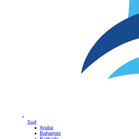
Sud
Aruba
Bahamas
Barbade