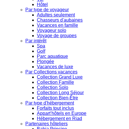
Hôtel
Par type de voyageur
Adultes seulement
Chasseurs d'aubaines
Vacances en famille
Voyageur solo
Voyage de groupes
Par intérêt
Spa
Golf
Parc aquatique
Plongée
Vacances de luxe
Par Collections vacances
Collection Grand Luxe
Collection Famille
Collection Solo
Collection Long Séjour
Collection Bien-Être
Par type d'hébergement
Forfaits tout inclus
Appart’hôtels en Europe
Hébergement en Riad
Partenaires hôteliers
Bahia Principe