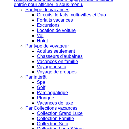
entrée pour afficher le sous-menu.
Par type de vacances
Circuits, forfaits multi-villes et Duo
Forfaits vacances
Excursions
Location de voiture
Vol
Hôtel
Par type de voyageur
Adultes seulement
Chasseurs d'aubaines
Vacances en famille
Voyageur solo
Voyage de groupes
Par intérêt
Spa
Golf
Parc aquatique
Plongée
Vacances de luxe
Par Collections vacances
Collection Grand Luxe
Collection Famille
Collection Solo
Collection Long Séjour