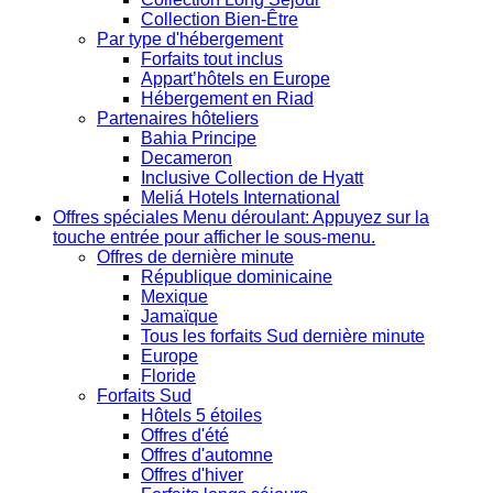
Collection Bien-Être
Par type d'hébergement
Forfaits tout inclus
Appart’hôtels en Europe
Hébergement en Riad
Partenaires hôteliers
Bahia Principe
Decameron
Inclusive Collection de Hyatt
Meliá Hotels International
Offres spéciales
Menu déroulant: Appuyez sur la
touche entrée pour afficher le sous-menu.
Offres de dernière minute
République dominicaine
Mexique
Jamaïque
Tous les forfaits Sud dernière minute
Europe
Floride
Forfaits Sud
Hôtels 5 étoiles
Offres d'été
Offres d'automne
Offres d'hiver