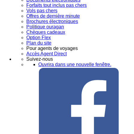
Forfaits tout inclus pas chers
Vols pas chers
Offres de dernière minute
Brochures électroniques
Politique ouragan
Chèques cadeaux
Option Flex
Plan du site
Pour agents de voyages
Accès Agent Direct
Suivez-nous
Ouvrira dans une nouvelle fenêtre.