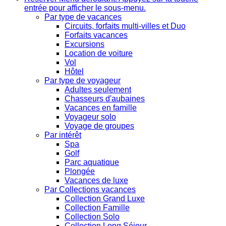
entrée pour afficher le sous-menu.
Par type de vacances
Circuits, forfaits multi-villes et Duo
Forfaits vacances
Excursions
Location de voiture
Vol
Hôtel
Par type de voyageur
Adultes seulement
Chasseurs d'aubaines
Vacances en famille
Voyageur solo
Voyage de groupes
Par intérêt
Spa
Golf
Parc aquatique
Plongée
Vacances de luxe
Par Collections vacances
Collection Grand Luxe
Collection Famille
Collection Solo
Collection Long Séjour