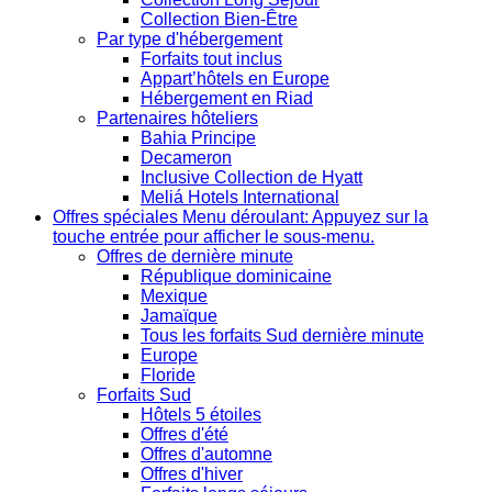
Collection Bien-Être
Par type d'hébergement
Forfaits tout inclus
Appart’hôtels en Europe
Hébergement en Riad
Partenaires hôteliers
Bahia Principe
Decameron
Inclusive Collection de Hyatt
Meliá Hotels International
Offres spéciales
Menu déroulant: Appuyez sur la
touche entrée pour afficher le sous-menu.
Offres de dernière minute
République dominicaine
Mexique
Jamaïque
Tous les forfaits Sud dernière minute
Europe
Floride
Forfaits Sud
Hôtels 5 étoiles
Offres d'été
Offres d'automne
Offres d'hiver