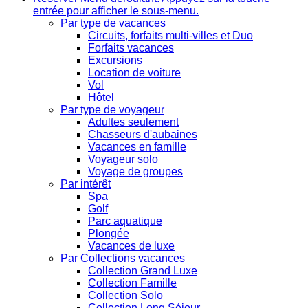
entrée pour afficher le sous-menu.
Par type de vacances
Circuits, forfaits multi-villes et Duo
Forfaits vacances
Excursions
Location de voiture
Vol
Hôtel
Par type de voyageur
Adultes seulement
Chasseurs d'aubaines
Vacances en famille
Voyageur solo
Voyage de groupes
Par intérêt
Spa
Golf
Parc aquatique
Plongée
Vacances de luxe
Par Collections vacances
Collection Grand Luxe
Collection Famille
Collection Solo
Collection Long Séjour