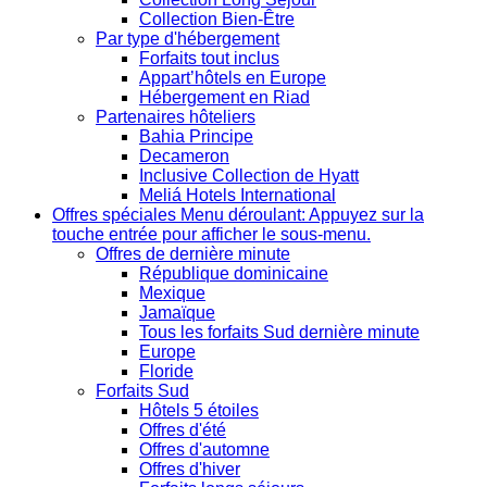
Collection Bien-Être
Par type d'hébergement
Forfaits tout inclus
Appart’hôtels en Europe
Hébergement en Riad
Partenaires hôteliers
Bahia Principe
Decameron
Inclusive Collection de Hyatt
Meliá Hotels International
Offres spéciales
Menu déroulant: Appuyez sur la
touche entrée pour afficher le sous-menu.
Offres de dernière minute
République dominicaine
Mexique
Jamaïque
Tous les forfaits Sud dernière minute
Europe
Floride
Forfaits Sud
Hôtels 5 étoiles
Offres d'été
Offres d'automne
Offres d'hiver