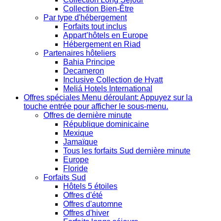
Collection Bien-Être
Par type d'hébergement
Forfaits tout inclus
Appart’hôtels en Europe
Hébergement en Riad
Partenaires hôteliers
Bahia Principe
Decameron
Inclusive Collection de Hyatt
Meliá Hotels International
Offres spéciales
Menu déroulant: Appuyez sur la
touche entrée pour afficher le sous-menu.
Offres de dernière minute
République dominicaine
Mexique
Jamaïque
Tous les forfaits Sud dernière minute
Europe
Floride
Forfaits Sud
Hôtels 5 étoiles
Offres d'été
Offres d'automne
Offres d'hiver