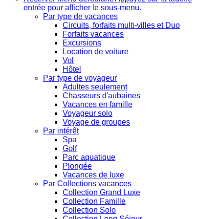
entrée pour afficher le sous-menu.
Par type de vacances
Circuits, forfaits multi-villes et Duo
Forfaits vacances
Excursions
Location de voiture
Vol
Hôtel
Par type de voyageur
Adultes seulement
Chasseurs d'aubaines
Vacances en famille
Voyageur solo
Voyage de groupes
Par intérêt
Spa
Golf
Parc aquatique
Plongée
Vacances de luxe
Par Collections vacances
Collection Grand Luxe
Collection Famille
Collection Solo
Collection Long Séjour