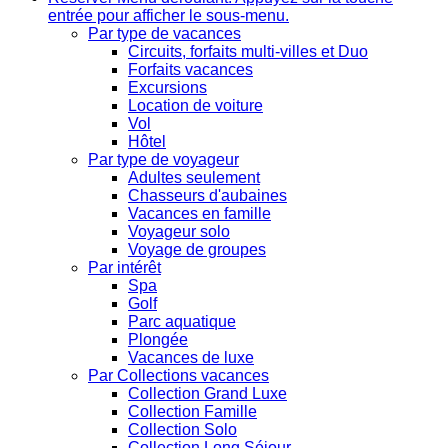
entrée pour afficher le sous-menu.
Par type de vacances
Circuits, forfaits multi-villes et Duo
Forfaits vacances
Excursions
Location de voiture
Vol
Hôtel
Par type de voyageur
Adultes seulement
Chasseurs d'aubaines
Vacances en famille
Voyageur solo
Voyage de groupes
Par intérêt
Spa
Golf
Parc aquatique
Plongée
Vacances de luxe
Par Collections vacances
Collection Grand Luxe
Collection Famille
Collection Solo
Collection Long Séjour