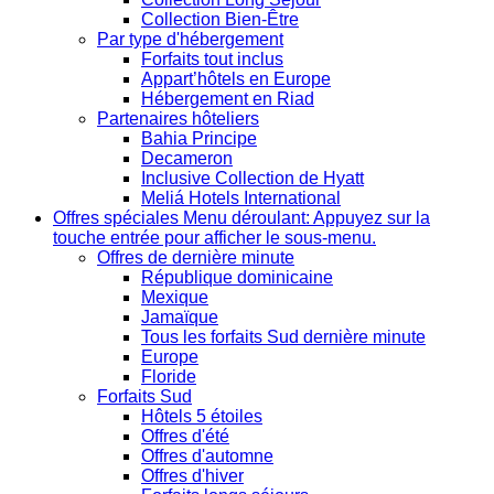
Collection Bien-Être
Par type d'hébergement
Forfaits tout inclus
Appart’hôtels en Europe
Hébergement en Riad
Partenaires hôteliers
Bahia Principe
Decameron
Inclusive Collection de Hyatt
Meliá Hotels International
Offres spéciales
Menu déroulant: Appuyez sur la
touche entrée pour afficher le sous-menu.
Offres de dernière minute
République dominicaine
Mexique
Jamaïque
Tous les forfaits Sud dernière minute
Europe
Floride
Forfaits Sud
Hôtels 5 étoiles
Offres d'été
Offres d'automne
Offres d'hiver