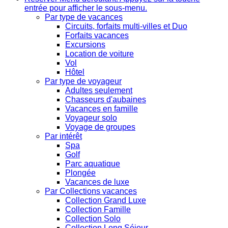
entrée pour afficher le sous-menu.
Par type de vacances
Circuits, forfaits multi-villes et Duo
Forfaits vacances
Excursions
Location de voiture
Vol
Hôtel
Par type de voyageur
Adultes seulement
Chasseurs d'aubaines
Vacances en famille
Voyageur solo
Voyage de groupes
Par intérêt
Spa
Golf
Parc aquatique
Plongée
Vacances de luxe
Par Collections vacances
Collection Grand Luxe
Collection Famille
Collection Solo
Collection Long Séjour