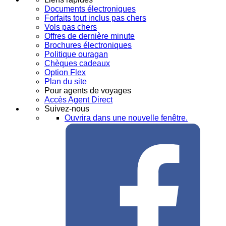
Documents électroniques
Forfaits tout inclus pas chers
Vols pas chers
Offres de dernière minute
Brochures électroniques
Politique ouragan
Chèques cadeaux
Option Flex
Plan du site
Pour agents de voyages
Accès Agent Direct
Suivez-nous
Ouvrira dans une nouvelle fenêtre.