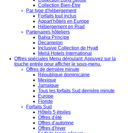
Collection Bien-Être
Par type d'hébergement
Forfaits tout inclus
Appart’hôtels en Europe
Hébergement en Riad
Partenaires hôteliers
Bahia Principe
Decameron
Inclusive Collection de Hyatt
Meliá Hotels International
Offres spéciales
Menu déroulant: Appuyez sur la
touche entrée pour afficher le sous-menu.
Offres de dernière minute
République dominicaine
Mexique
Jamaïque
Tous les forfaits Sud dernière minute
Europe
Floride
Forfaits Sud
Hôtels 5 étoiles
Offres d'été
Offres d'automne
Offres d'hiver