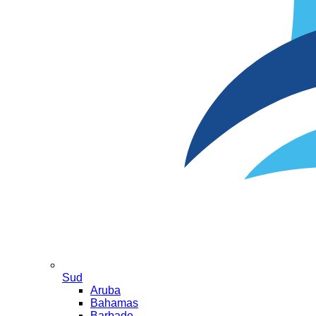
Sud
Aruba
Bahamas
Barbade