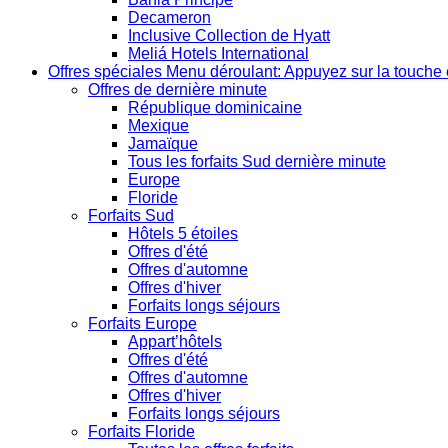
Decameron
Inclusive Collection de Hyatt
Meliá Hotels International
Offres spéciales
Menu déroulant: Appuyez sur la touche 
Offres de dernière minute
République dominicaine
Mexique
Jamaïque
Tous les forfaits Sud dernière minute
Europe
Floride
Forfaits Sud
Hôtels 5 étoiles
Offres d'été
Offres d'automne
Offres d'hiver
Forfaits longs séjours
Forfaits Europe
Appart’hôtels
Offres d'été
Offres d'automne
Offres d'hiver
Forfaits longs séjours
Forfaits Floride