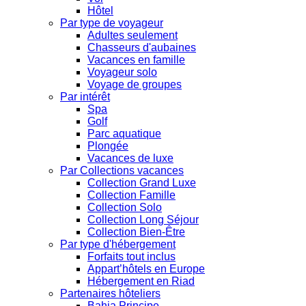
Hôtel
Par type de voyageur
Adultes seulement
Chasseurs d'aubaines
Vacances en famille
Voyageur solo
Voyage de groupes
Par intérêt
Spa
Golf
Parc aquatique
Plongée
Vacances de luxe
Par Collections vacances
Collection Grand Luxe
Collection Famille
Collection Solo
Collection Long Séjour
Collection Bien-Être
Par type d'hébergement
Forfaits tout inclus
Appart’hôtels en Europe
Hébergement en Riad
Partenaires hôteliers
Bahia Principe