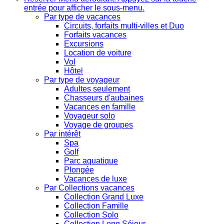
entrée pour afficher le sous-menu.
Par type de vacances
Circuits, forfaits multi-villes et Duo
Forfaits vacances
Excursions
Location de voiture
Vol
Hôtel
Par type de voyageur
Adultes seulement
Chasseurs d'aubaines
Vacances en famille
Voyageur solo
Voyage de groupes
Par intérêt
Spa
Golf
Parc aquatique
Plongée
Vacances de luxe
Par Collections vacances
Collection Grand Luxe
Collection Famille
Collection Solo
Collection Long Séjour