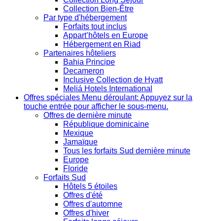
Collection Bien-Être
Par type d'hébergement
Forfaits tout inclus
Appart’hôtels en Europe
Hébergement en Riad
Partenaires hôteliers
Bahia Principe
Decameron
Inclusive Collection de Hyatt
Meliá Hotels International
Offres spéciales
Menu déroulant: Appuyez sur la
touche entrée pour afficher le sous-menu.
Offres de dernière minute
République dominicaine
Mexique
Jamaïque
Tous les forfaits Sud dernière minute
Europe
Floride
Forfaits Sud
Hôtels 5 étoiles
Offres d'été
Offres d'automne
Offres d'hiver