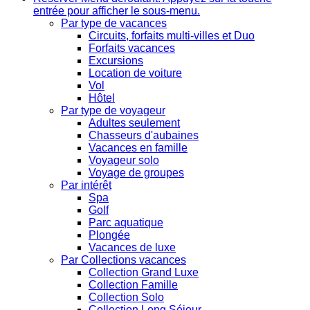
entrée pour afficher le sous-menu.
Par type de vacances
Circuits, forfaits multi-villes et Duo
Forfaits vacances
Excursions
Location de voiture
Vol
Hôtel
Par type de voyageur
Adultes seulement
Chasseurs d'aubaines
Vacances en famille
Voyageur solo
Voyage de groupes
Par intérêt
Spa
Golf
Parc aquatique
Plongée
Vacances de luxe
Par Collections vacances
Collection Grand Luxe
Collection Famille
Collection Solo
Collection Long Séjour