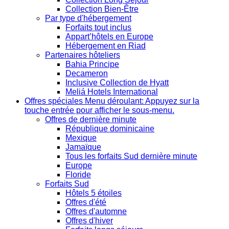
Collection Bien-Être
Par type d'hébergement
Forfaits tout inclus
Appart’hôtels en Europe
Hébergement en Riad
Partenaires hôteliers
Bahia Principe
Decameron
Inclusive Collection de Hyatt
Meliá Hotels International
Offres spéciales
Menu déroulant: Appuyez sur la
touche entrée pour afficher le sous-menu.
Offres de dernière minute
République dominicaine
Mexique
Jamaïque
Tous les forfaits Sud dernière minute
Europe
Floride
Forfaits Sud
Hôtels 5 étoiles
Offres d'été
Offres d'automne
Offres d'hiver