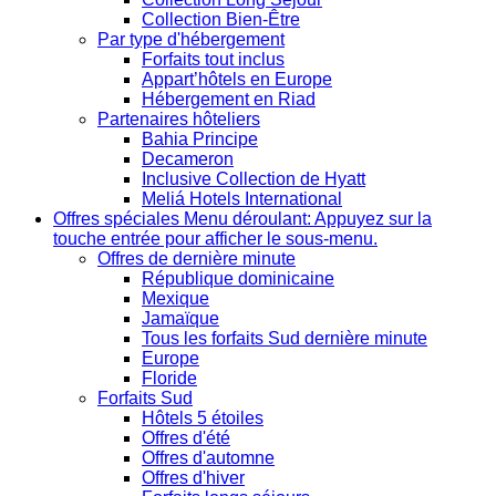
Collection Bien-Être
Par type d'hébergement
Forfaits tout inclus
Appart’hôtels en Europe
Hébergement en Riad
Partenaires hôteliers
Bahia Principe
Decameron
Inclusive Collection de Hyatt
Meliá Hotels International
Offres spéciales
Menu déroulant: Appuyez sur la
touche entrée pour afficher le sous-menu.
Offres de dernière minute
République dominicaine
Mexique
Jamaïque
Tous les forfaits Sud dernière minute
Europe
Floride
Forfaits Sud
Hôtels 5 étoiles
Offres d'été
Offres d'automne
Offres d'hiver