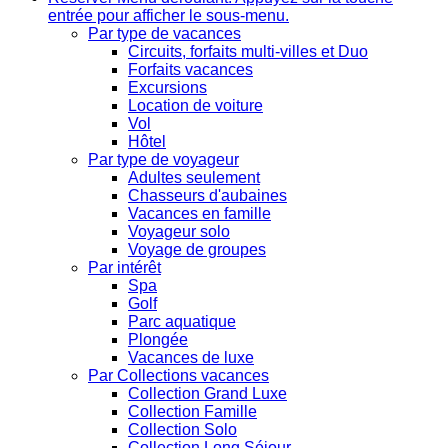
entrée pour afficher le sous-menu.
Par type de vacances
Circuits, forfaits multi-villes et Duo
Forfaits vacances
Excursions
Location de voiture
Vol
Hôtel
Par type de voyageur
Adultes seulement
Chasseurs d'aubaines
Vacances en famille
Voyageur solo
Voyage de groupes
Par intérêt
Spa
Golf
Parc aquatique
Plongée
Vacances de luxe
Par Collections vacances
Collection Grand Luxe
Collection Famille
Collection Solo
Collection Long Séjour