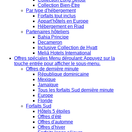
Collection Bien-Être
Par type d'hébergement
Forfaits tout inclus
Appart’hôtels en Europe
Hébergement en Riad
Partenaires hôteliers
Bahia Principe
Decameron
Inclusive Collection de Hyatt
Meliá Hotels International
Offres spéciales
Menu déroulant: Appuyez sur la
touche entrée pour afficher le sous-menu.
Offres de dernière minute
République dominicaine
Mexique
Jamaïque
Tous les forfaits Sud dernière minute
Europe
Floride
Forfaits Sud
Hôtels 5 étoiles
Offres d'été
Offres d'automne
Offres d'hiver