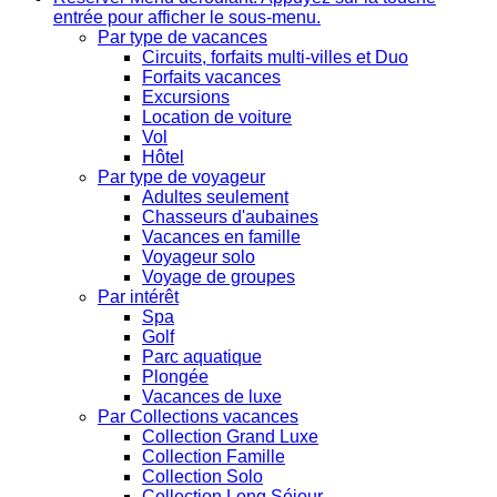
entrée pour afficher le sous-menu.
Par type de vacances
Circuits, forfaits multi-villes et Duo
Forfaits vacances
Excursions
Location de voiture
Vol
Hôtel
Par type de voyageur
Adultes seulement
Chasseurs d'aubaines
Vacances en famille
Voyageur solo
Voyage de groupes
Par intérêt
Spa
Golf
Parc aquatique
Plongée
Vacances de luxe
Par Collections vacances
Collection Grand Luxe
Collection Famille
Collection Solo
Collection Long Séjour