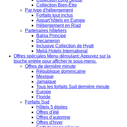
Collection Bien-Être
Par type d'hébergement
Forfaits tout inclus
Appart’hôtels en Europe
Hébergement en Riad
Partenaires hôteliers
Bahia Principe
Decameron
Inclusive Collection de Hyatt
Meliá Hotels International
Offres spéciales
Menu déroulant: Appuyez sur la
touche entrée pour afficher le sous-menu.
Offres de dernière minute
République dominicaine
Mexique
Jamaïque
Tous les forfaits Sud dernière minute
Europe
Floride
Forfaits Sud
Hôtels 5 étoiles
Offres d'été
Offres d'automne
Offres d'hiver