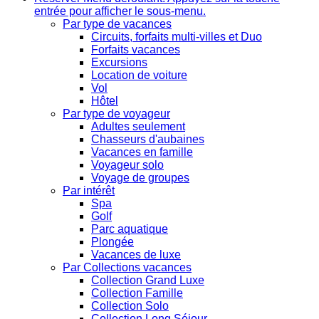
entrée pour afficher le sous-menu.
Par type de vacances
Circuits, forfaits multi-villes et Duo
Forfaits vacances
Excursions
Location de voiture
Vol
Hôtel
Par type de voyageur
Adultes seulement
Chasseurs d'aubaines
Vacances en famille
Voyageur solo
Voyage de groupes
Par intérêt
Spa
Golf
Parc aquatique
Plongée
Vacances de luxe
Par Collections vacances
Collection Grand Luxe
Collection Famille
Collection Solo
Collection Long Séjour