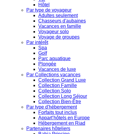
Hôtel
Par type de voyageur
Adultes seulement
Chasseurs d'aubaines
Vacances en famille
Voyageur solo
Voyage de groupes
Par intérêt
Spa
Golf
Parc aquatique
Plongée
Vacances de luxe
Par Collections vacances
Collection Grand Luxe
Collection Famille
Collection Solo
Collection Long Séjour
Collection Bien-Être
Par type d'hébergement
Forfaits tout inclus
Appart’hôtels en Europe
Hébergement en Riad
Partenaires hôteliers
Bahia Principe