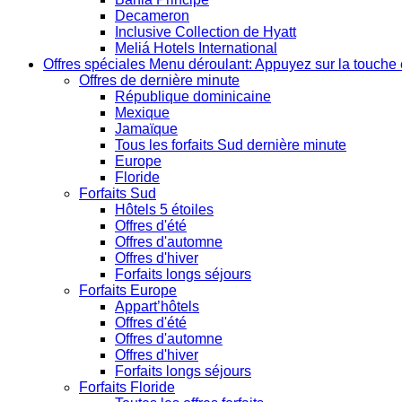
Decameron
Inclusive Collection de Hyatt
Meliá Hotels International
Offres spéciales
Menu déroulant: Appuyez sur la touche 
Offres de dernière minute
République dominicaine
Mexique
Jamaïque
Tous les forfaits Sud dernière minute
Europe
Floride
Forfaits Sud
Hôtels 5 étoiles
Offres d'été
Offres d'automne
Offres d'hiver
Forfaits longs séjours
Forfaits Europe
Appart’hôtels
Offres d'été
Offres d'automne
Offres d'hiver
Forfaits longs séjours
Forfaits Floride