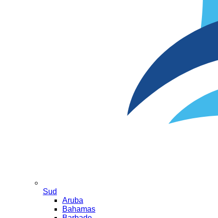
Sud
Aruba
Bahamas
Barbade