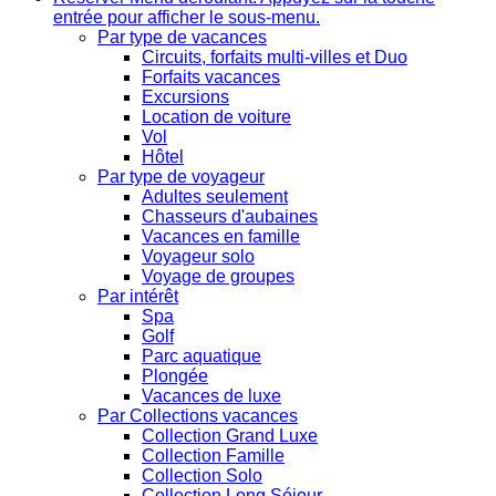
entrée pour afficher le sous-menu.
Par type de vacances
Circuits, forfaits multi-villes et Duo
Forfaits vacances
Excursions
Location de voiture
Vol
Hôtel
Par type de voyageur
Adultes seulement
Chasseurs d'aubaines
Vacances en famille
Voyageur solo
Voyage de groupes
Par intérêt
Spa
Golf
Parc aquatique
Plongée
Vacances de luxe
Par Collections vacances
Collection Grand Luxe
Collection Famille
Collection Solo
Collection Long Séjour