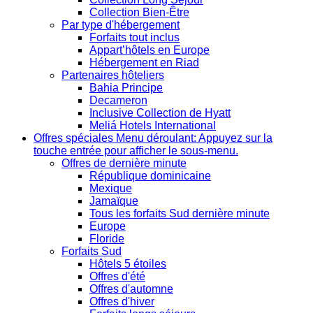
Collection Bien-Être
Par type d'hébergement
Forfaits tout inclus
Appart’hôtels en Europe
Hébergement en Riad
Partenaires hôteliers
Bahia Principe
Decameron
Inclusive Collection de Hyatt
Meliá Hotels International
Offres spéciales
Menu déroulant: Appuyez sur la
touche entrée pour afficher le sous-menu.
Offres de dernière minute
République dominicaine
Mexique
Jamaïque
Tous les forfaits Sud dernière minute
Europe
Floride
Forfaits Sud
Hôtels 5 étoiles
Offres d'été
Offres d'automne
Offres d'hiver