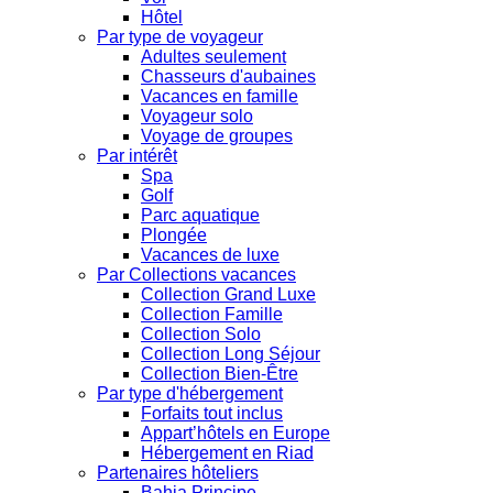
Hôtel
Par type de voyageur
Adultes seulement
Chasseurs d'aubaines
Vacances en famille
Voyageur solo
Voyage de groupes
Par intérêt
Spa
Golf
Parc aquatique
Plongée
Vacances de luxe
Par Collections vacances
Collection Grand Luxe
Collection Famille
Collection Solo
Collection Long Séjour
Collection Bien-Être
Par type d'hébergement
Forfaits tout inclus
Appart’hôtels en Europe
Hébergement en Riad
Partenaires hôteliers
Bahia Principe