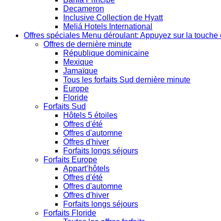
Decameron
Inclusive Collection de Hyatt
Meliá Hotels International
Offres spéciales
Menu déroulant: Appuyez sur la touche 
Offres de dernière minute
République dominicaine
Mexique
Jamaïque
Tous les forfaits Sud dernière minute
Europe
Floride
Forfaits Sud
Hôtels 5 étoiles
Offres d'été
Offres d'automne
Offres d'hiver
Forfaits longs séjours
Forfaits Europe
Appart’hôtels
Offres d'été
Offres d'automne
Offres d'hiver
Forfaits longs séjours
Forfaits Floride