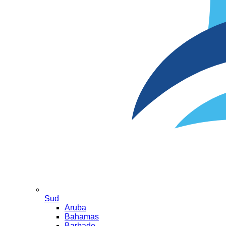
Sud
Aruba
Bahamas
Barbade