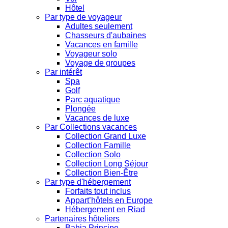
Hôtel
Par type de voyageur
Adultes seulement
Chasseurs d'aubaines
Vacances en famille
Voyageur solo
Voyage de groupes
Par intérêt
Spa
Golf
Parc aquatique
Plongée
Vacances de luxe
Par Collections vacances
Collection Grand Luxe
Collection Famille
Collection Solo
Collection Long Séjour
Collection Bien-Être
Par type d'hébergement
Forfaits tout inclus
Appart’hôtels en Europe
Hébergement en Riad
Partenaires hôteliers
Bahia Principe