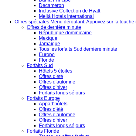
Decameron
Inclusive Collection de Hyatt
Meliá Hotels International
Offres spéciales
Menu déroulant: Appuyez sur la touche 
Offres de dernière minute
République dominicaine
Mexique
Jamaïque
Tous les forfaits Sud dernière minute
Europe
Floride
Forfaits Sud
Hôtels 5 étoiles
Offres d'été
Offres d'automne
Offres d'hiver
Forfaits longs séjours
Forfaits Europe
Appart’hôtels
Offres d'été
Offres d'automne
Offres d'hiver
Forfaits longs séjours
Forfaits Floride