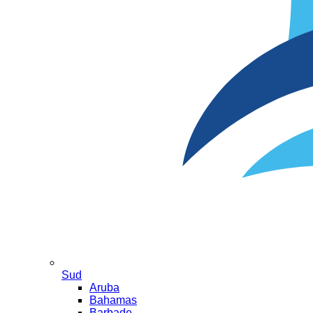
Sud
Aruba
Bahamas
Barbade