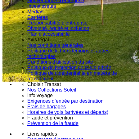
Gouvernance d'entreprise
Investisseurs
Médias
Carrières
Responsabilité d'entreprise
Diversité, équité et inclusion
Plan d'accessibilité
Avis légal
Nos conditions générales
Politique de fichiers témoins et autres
technologies
Conditions d'utilisation du site
Politique de protection de la vie privée
Politique de confidentialité en matière de
recrutement
Choisir Transat
Nos Collections Soleil
Info voyage
Exigences d’entrée par destination
Frais de bagages
Horaires de vols (arrivées et départs)
Fraude et prévention
Prévention de la fraude
Liens rapides