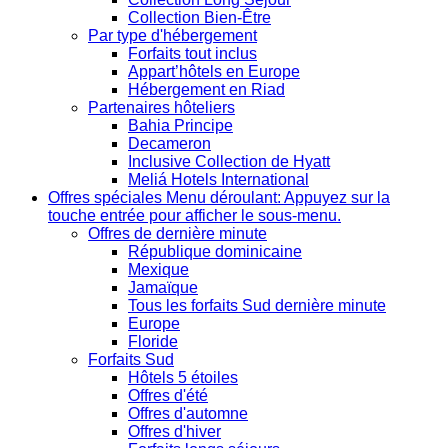
Collection Bien-Être
Par type d'hébergement
Forfaits tout inclus
Appart’hôtels en Europe
Hébergement en Riad
Partenaires hôteliers
Bahia Principe
Decameron
Inclusive Collection de Hyatt
Meliá Hotels International
Offres spéciales
Menu déroulant: Appuyez sur la
touche entrée pour afficher le sous-menu.
Offres de dernière minute
République dominicaine
Mexique
Jamaïque
Tous les forfaits Sud dernière minute
Europe
Floride
Forfaits Sud
Hôtels 5 étoiles
Offres d'été
Offres d'automne
Offres d'hiver