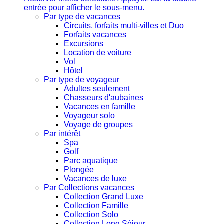
entrée pour afficher le sous-menu.
Par type de vacances
Circuits, forfaits multi-villes et Duo
Forfaits vacances
Excursions
Location de voiture
Vol
Hôtel
Par type de voyageur
Adultes seulement
Chasseurs d'aubaines
Vacances en famille
Voyageur solo
Voyage de groupes
Par intérêt
Spa
Golf
Parc aquatique
Plongée
Vacances de luxe
Par Collections vacances
Collection Grand Luxe
Collection Famille
Collection Solo
Collection Long Séjour