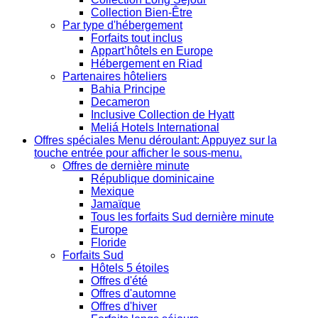
Collection Bien-Être
Par type d'hébergement
Forfaits tout inclus
Appart’hôtels en Europe
Hébergement en Riad
Partenaires hôteliers
Bahia Principe
Decameron
Inclusive Collection de Hyatt
Meliá Hotels International
Offres spéciales
Menu déroulant: Appuyez sur la
touche entrée pour afficher le sous-menu.
Offres de dernière minute
République dominicaine
Mexique
Jamaïque
Tous les forfaits Sud dernière minute
Europe
Floride
Forfaits Sud
Hôtels 5 étoiles
Offres d'été
Offres d'automne
Offres d'hiver