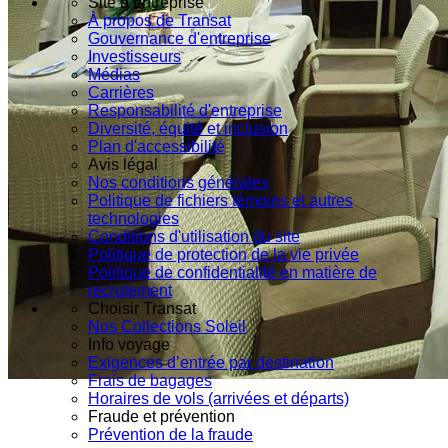
Site d’entreprise
À propos de Transat
Gouvernance d'entreprise
Investisseurs
Médias
Carrières
Responsabilité d'entreprise
Diversité, équité et inclusion
Plan d'accessibilité
Avis légal
Nos conditions générales
Politique de fichiers témoins et autres
technologies
Conditions d'utilisation du site
Politique de protection de la vie privée
Politique de confidentialité en matière de
recrutement
Choisir Transat
Nos Collections Soleil
Info voyage
Exigences d’entrée par destination
Frais de bagages
Horaires de vols (arrivées et départs)
Fraude et prévention
Prévention de la fraude