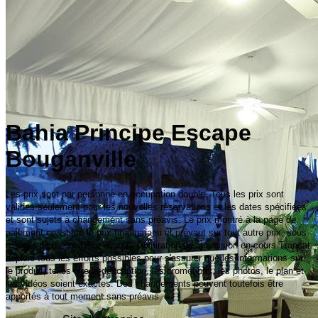
Bahia Principe Escape
Bouganville
Les prix sont par personne en occupation double. Tous les prix sont
valides seulement pour les nouvelles réservations et les dates spécifiées,
et sont sujets à changement sans préavis. Le prix montré à la page de
paiement constitue le prix final garanti et prévaut sur tout autre prix, sous
réserve de disponibilité, jusqu'à l'expiration de la session en cours.Transat
déploie tous les efforts possibles pour s'assurer que les informations sur
le produit, telles que la description, les promotions, les photos, le plan et
les vidéos soient exactes. Des changements peuvent toutefois être
apportés à tout moment sans préavis.