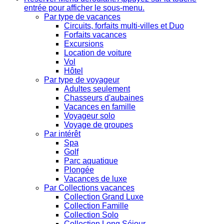
entrée pour afficher le sous-menu.
Par type de vacances
Circuits, forfaits multi-villes et Duo
Forfaits vacances
Excursions
Location de voiture
Vol
Hôtel
Par type de voyageur
Adultes seulement
Chasseurs d'aubaines
Vacances en famille
Voyageur solo
Voyage de groupes
Par intérêt
Spa
Golf
Parc aquatique
Plongée
Vacances de luxe
Par Collections vacances
Collection Grand Luxe
Collection Famille
Collection Solo
Collection Long Séjour