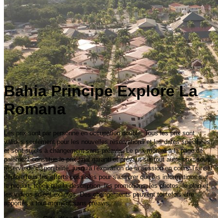
Bahia Principe Explore La
Romana
Les prix sont par personne en occupation double. Tous les prix sont
valides seulement pour les nouvelles réservations et les dates spécifiées,
et sont sujets à changement sans préavis. Le prix montré à la page de
paiement constitue le prix final garanti et prévaut sur tout autre prix, sous
réserve de disponibilité, jusqu'à l'expiration de la session en cours.Transat
déploie tous les efforts possibles pour s'assurer que les informations sur
le produit, telles que la description, les promotions, les photos, le plan et
les vidéos soient exactes. Des changements peuvent toutefois être
apportés à tout moment sans préavis.