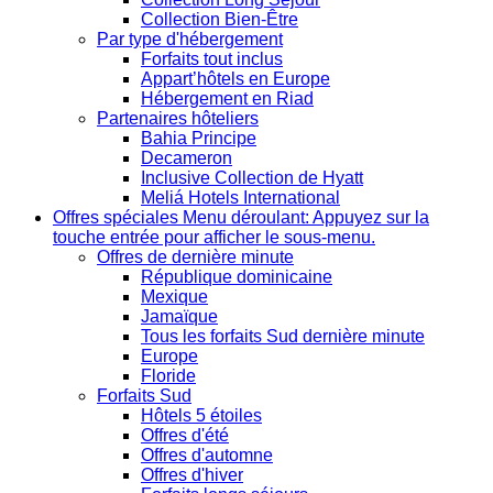
Collection Bien-Être
Par type d'hébergement
Forfaits tout inclus
Appart’hôtels en Europe
Hébergement en Riad
Partenaires hôteliers
Bahia Principe
Decameron
Inclusive Collection de Hyatt
Meliá Hotels International
Offres spéciales
Menu déroulant: Appuyez sur la
touche entrée pour afficher le sous-menu.
Offres de dernière minute
République dominicaine
Mexique
Jamaïque
Tous les forfaits Sud dernière minute
Europe
Floride
Forfaits Sud
Hôtels 5 étoiles
Offres d'été
Offres d'automne
Offres d'hiver