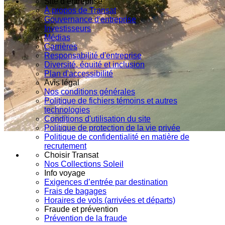
Site d’entreprise
À propos de Transat
Gouvernance d'entreprise
Investisseurs
Médias
Carrières
Responsabilité d'entreprise
Diversité, équité et inclusion
Plan d'accessibilité
Avis légal
Nos conditions générales
Politique de fichiers témoins et autres
technologies
Conditions d'utilisation du site
Politique de protection de la vie privée
Politique de confidentialité en matière de
recrutement
Choisir Transat
Nos Collections Soleil
Info voyage
Exigences d’entrée par destination
Frais de bagages
Horaires de vols (arrivées et départs)
Fraude et prévention
Prévention de la fraude