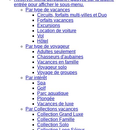
entrée pour afficher le sous-menu.
Par type de vacances
Circuits, forfaits multi-villes et Duo
Forfaits vacances
Excursions
Location de voiture
Vol
Hôtel
Par type de voyageur
Adultes seulement
Chasseurs d'aubaines
Vacances en famille
Voyageur solo
Voyage de groupes
Par intérêt
Spa
Golf
Parc aquatique
Plongée
Vacances de luxe
Par Collections vacances
Collection Grand Luxe
Collection Famille
Collection Solo
Collection Long Séjour