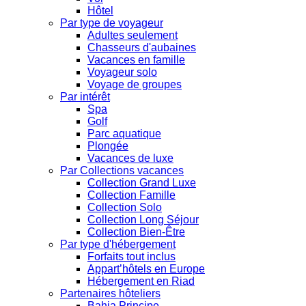
Hôtel
Par type de voyageur
Adultes seulement
Chasseurs d'aubaines
Vacances en famille
Voyageur solo
Voyage de groupes
Par intérêt
Spa
Golf
Parc aquatique
Plongée
Vacances de luxe
Par Collections vacances
Collection Grand Luxe
Collection Famille
Collection Solo
Collection Long Séjour
Collection Bien-Être
Par type d'hébergement
Forfaits tout inclus
Appart’hôtels en Europe
Hébergement en Riad
Partenaires hôteliers
Bahia Principe