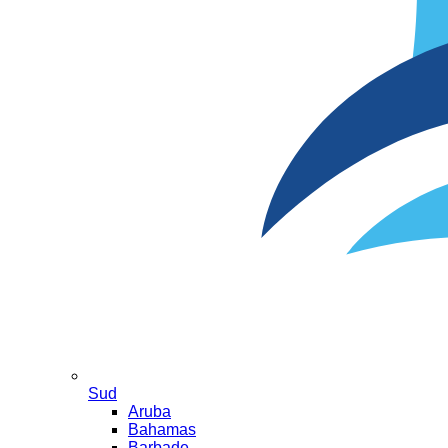
Sud
Aruba
Bahamas
Barbade