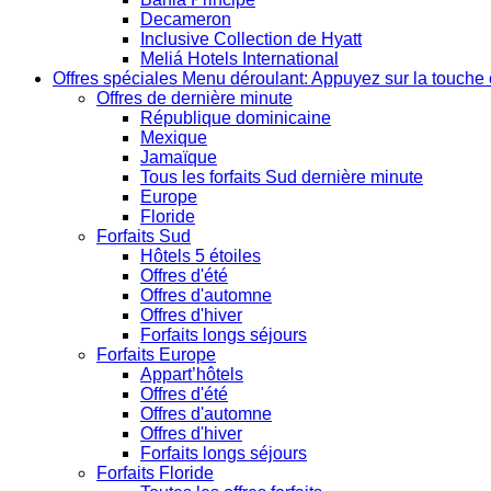
Decameron
Inclusive Collection de Hyatt
Meliá Hotels International
Offres spéciales
Menu déroulant: Appuyez sur la touche 
Offres de dernière minute
République dominicaine
Mexique
Jamaïque
Tous les forfaits Sud dernière minute
Europe
Floride
Forfaits Sud
Hôtels 5 étoiles
Offres d'été
Offres d'automne
Offres d'hiver
Forfaits longs séjours
Forfaits Europe
Appart’hôtels
Offres d'été
Offres d'automne
Offres d'hiver
Forfaits longs séjours
Forfaits Floride