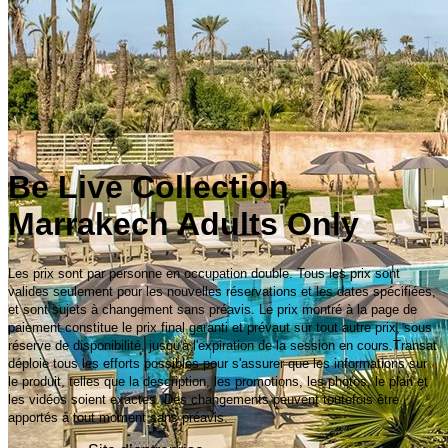
Be Live Collection
Marrakech Adults Only
Les prix sont par personne en occupation double. Tous les prix sont
valides seulement pour les nouvelles réservations et les dates spécifiées,
et sont sujets à changement sans préavis. Le prix montré à la page de
paiement constitue le prix final garanti et prévaut sur tout autre prix, sous
réserve de disponibilité, jusqu'à l'expiration de la session en cours.Transat
déploie tous les efforts possibles pour s'assurer que les informations sur
le produit, telles que la description, les promotions, les photos, le plan et
les vidéos soient exactes. Des changements peuvent toutefois être
apportés à tout moment sans préavis.