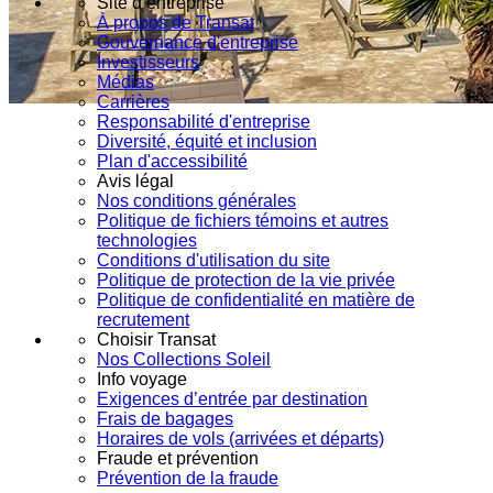
Site d’entreprise
À propos de Transat
Gouvernance d'entreprise
Investisseurs
Médias
Carrières
Responsabilité d'entreprise
Diversité, équité et inclusion
Plan d'accessibilité
Avis légal
Nos conditions générales
Politique de fichiers témoins et autres
technologies
Conditions d'utilisation du site
Politique de protection de la vie privée
Politique de confidentialité en matière de
recrutement
Choisir Transat
Nos Collections Soleil
Info voyage
Exigences d’entrée par destination
Frais de bagages
Horaires de vols (arrivées et départs)
Fraude et prévention
Prévention de la fraude