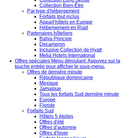
Collection Bien-Être
Par type d'hébergement
Forfaits tout inclus
Appart’hôtels en Europe
Hébergement en Riad
Partenaires hôteliers
Bahia Principe
Decameron
Inclusive Collection de Hyatt
Meliá Hotels International
Offres spéciales
Menu déroulant: Appuyez sur la
touche entrée pour afficher le sous-menu.
Offres de dernière minute
République dominicaine
Mexique
Jamaïque
Tous les forfaits Sud dernière minute
Europe
Floride
Forfaits Sud
Hôtels 5 étoiles
Offres d'été
Offres d'automne
Offres d'hiver