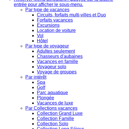
entrée pour afficher le sous-menu.
Par type de vacances
Circuits, forfaits multi-villes et Duo
Forfaits vacances
Excursions
Location de voiture
Vol
Hôtel
Par type de voyageur
Adultes seulement
Chasseurs d'aubaines
Vacances en famille
Voyageur solo
Voyage de groupes
Par intérêt
Spa
Golf
Parc aquatique
Plongée
Vacances de luxe
Par Collections vacances
Collection Grand Luxe
Collection Famille
Collection Solo
Collection Long Séjour