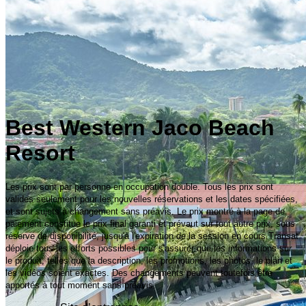
Best Western Jaco Beach
Resort
Les prix sont par personne en occupation double. Tous les prix sont
valides seulement pour les nouvelles réservations et les dates spécifiées,
et sont sujets à changement sans préavis. Le prix montré à la page de
paiement constitue le prix final garanti et prévaut sur tout autre prix, sous
réserve de disponibilité, jusqu'à l'expiration de la session en cours.Transat
déploie tous les efforts possibles pour s'assurer que les informations sur
le produit, telles que la description, les promotions, les photos, le plan et
les vidéos soient exactes. Des changements peuvent toutefois être
apportés à tout moment sans préavis.