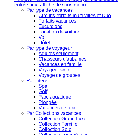
entrée pour afficher le sous-menu.
Par type de vacances
Circuits, forfaits multi-villes et Duo
Forfaits vacances
Excursions
Location de voiture
Vol
Hôtel
Par type de voyageur
Adultes seulement
Chasseurs d'aubaines
Vacances en famille
Voyageur solo
Voyage de groupes
Par intérêt
Spa
Golf
Parc aquatique
Plongée
Vacances de luxe
Par Collections vacances
Collection Grand Luxe
Collection Famille
Collection Solo
Collection Long Séjour