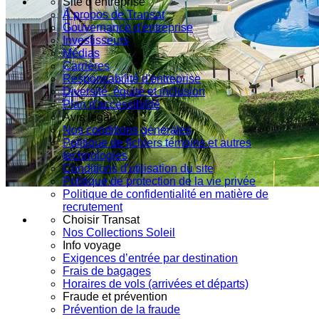
Site d’entreprise
À propos de Transat
Gouvernance d'entreprise
Investisseurs
Médias
Carrières
Responsabilité d'entreprise
Diversité, équité et inclusion
Plan d'accessibilité
Avis légal
Nos conditions générales
Politique de fichiers témoins et autres
technologies
Conditions d'utilisation du site
Politique de protection de la vie privée
Politique de confidentialité en matière de
recrutement
Choisir Transat
Nos Collections Soleil
Info voyage
Exigences d’entrée par destination
Frais de bagages
Horaires de vols (arrivées et départs)
Fraude et prévention
Prévention de la fraude