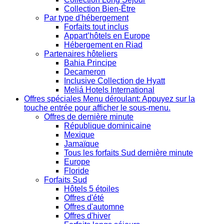
Collection Bien-Être
Par type d'hébergement
Forfaits tout inclus
Appart’hôtels en Europe
Hébergement en Riad
Partenaires hôteliers
Bahia Principe
Decameron
Inclusive Collection de Hyatt
Meliá Hotels International
Offres spéciales
Menu déroulant: Appuyez sur la
touche entrée pour afficher le sous-menu.
Offres de dernière minute
République dominicaine
Mexique
Jamaïque
Tous les forfaits Sud dernière minute
Europe
Floride
Forfaits Sud
Hôtels 5 étoiles
Offres d'été
Offres d'automne
Offres d'hiver