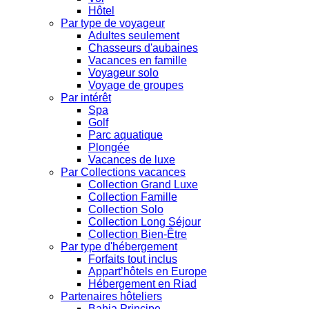
Hôtel
Par type de voyageur
Adultes seulement
Chasseurs d'aubaines
Vacances en famille
Voyageur solo
Voyage de groupes
Par intérêt
Spa
Golf
Parc aquatique
Plongée
Vacances de luxe
Par Collections vacances
Collection Grand Luxe
Collection Famille
Collection Solo
Collection Long Séjour
Collection Bien-Être
Par type d'hébergement
Forfaits tout inclus
Appart’hôtels en Europe
Hébergement en Riad
Partenaires hôteliers
Bahia Principe