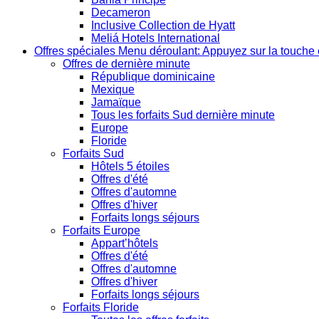
Decameron
Inclusive Collection de Hyatt
Meliá Hotels International
Offres spéciales
Menu déroulant: Appuyez sur la touche 
Offres de dernière minute
République dominicaine
Mexique
Jamaïque
Tous les forfaits Sud dernière minute
Europe
Floride
Forfaits Sud
Hôtels 5 étoiles
Offres d'été
Offres d'automne
Offres d'hiver
Forfaits longs séjours
Forfaits Europe
Appart’hôtels
Offres d'été
Offres d'automne
Offres d'hiver
Forfaits longs séjours
Forfaits Floride