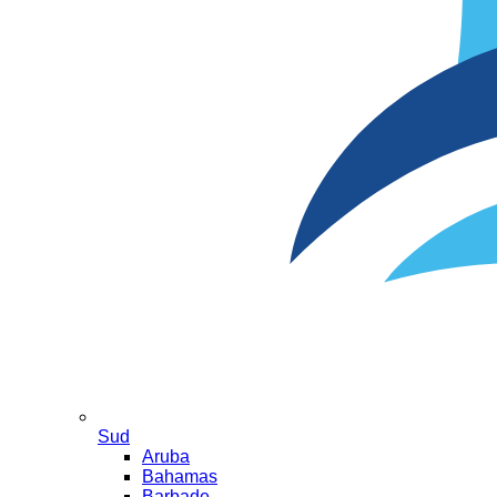
Sud
Aruba
Bahamas
Barbade