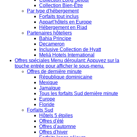
Collection Bien-Être
Par type d'hébergement
Forfaits tout inclus
Appart’hôtels en Europe
Hébergement en Riad
Partenaires hôteliers
Bahia Principe
Decameron
Inclusive Collection de Hyatt
Meliá Hotels International
Offres spéciales
Menu déroulant: Appuyez sur la
touche entrée pour afficher le sous-menu.
Offres de dernière minute
République dominicaine
Mexique
Jamaïque
Tous les forfaits Sud dernière minute
Europe
Floride
Forfaits Sud
Hôtels 5 étoiles
Offres d'été
Offres d'automne
Offres d'hiver