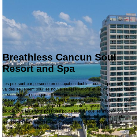
Breathless Cancun Soul
Resort and Spa
Les prix sont par personne en occupation double. Tous les prix sont
valides seulement pour les nouvelles réservations et les dates spécifiées,
et sont sujets à changement sans préavis. Le prix montré à la page de
paiement constitue le prix final garanti et prévaut sur tout autre prix, sous
réserve de disponibilité, jusqu'à l'expiration de la session en cours.Transat
déploie tous les efforts possibles pour s'assurer que les informations sur
le produit, telles que la description, les promotions, les photos, le plan et
les vidéos soient exactes. Des changements peuvent toutefois être
apportés à tout moment sans préavis.