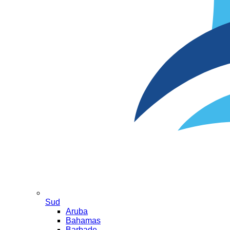
Sud
Aruba
Bahamas
Barbade