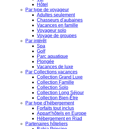
Hôtel
Par type de voyageur
Adultes seulement
Chasseurs d'aubaines
Vacances en famille
Voyageur solo
Voyage de groupes
Par intérêt
Spa
Golf
Parc aquatique
Plongée
Vacances de luxe
Par Collections vacances
Collection Grand Luxe
Collection Famille
Collection Solo
Collection Long Séjour
Collection Bien-Être
Par type d'hébergement
Forfaits tout inclus
Appart’hôtels en Europe
Hébergement en Riad
Partenaires hôteliers
Bahia Principe