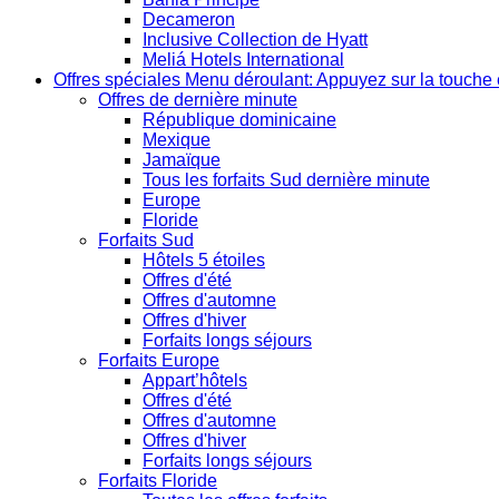
Decameron
Inclusive Collection de Hyatt
Meliá Hotels International
Offres spéciales
Menu déroulant: Appuyez sur la touche 
Offres de dernière minute
République dominicaine
Mexique
Jamaïque
Tous les forfaits Sud dernière minute
Europe
Floride
Forfaits Sud
Hôtels 5 étoiles
Offres d'été
Offres d'automne
Offres d'hiver
Forfaits longs séjours
Forfaits Europe
Appart’hôtels
Offres d'été
Offres d'automne
Offres d'hiver
Forfaits longs séjours
Forfaits Floride