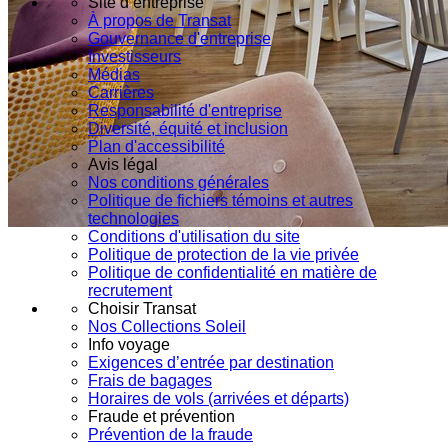
Site d’entreprise
À propos de Transat
Gouvernance d'entreprise
Investisseurs
Médias
Carrières
Responsabilité d'entreprise
Diversité, équité et inclusion
Plan d'accessibilité
Avis légal
Nos conditions générales
Politique de fichiers témoins et autres
technologies
Conditions d'utilisation du site
Politique de protection de la vie privée
Politique de confidentialité en matière de
recrutement
Choisir Transat
Nos Collections Soleil
Info voyage
Exigences d’entrée par destination
Frais de bagages
Horaires de vols (arrivées et départs)
Fraude et prévention
Prévention de la fraude