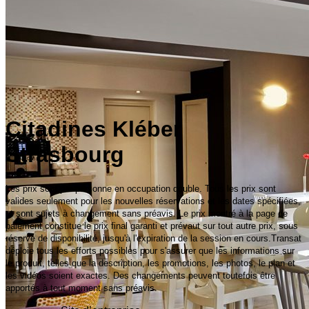
Citadines Kléber
Strasbourg
Les prix sont par personne en occupation double. Tous les prix sont
valides seulement pour les nouvelles réservations et les dates spécifiées,
et sont sujets à changement sans préavis. Le prix montré à la page de
paiement constitue le prix final garanti et prévaut sur tout autre prix, sous
réserve de disponibilité, jusqu'à l'expiration de la session en cours.Transat
déploie tous les efforts possibles pour s'assurer que les informations sur
le produit, telles que la description, les promotions, les photos, le plan et
les vidéos soient exactes. Des changements peuvent toutefois être
apportés à tout moment sans préavis.