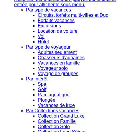
entrée pour afficher le sous-menu.
Par type de vacances
Circuits, forfaits multi-villes et Duo
Forfaits vacances
Excursions
Location de voiture
Vol
Hôtel
Par type de voyageur
Adultes seulement
Chasseurs d'aubaines
Vacances en famille
Voyageur solo
Voyage de groupes
Par intérêt
Spa
Golf
Parc aquatique
Plongée
Vacances de luxe
Par Collections vacances
Collection Grand Luxe
Collection Famille
Collection Solo
Collection Long Séjour