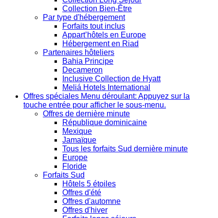
Collection Bien-Être
Par type d'hébergement
Forfaits tout inclus
Appart’hôtels en Europe
Hébergement en Riad
Partenaires hôteliers
Bahia Principe
Decameron
Inclusive Collection de Hyatt
Meliá Hotels International
Offres spéciales
Menu déroulant: Appuyez sur la
touche entrée pour afficher le sous-menu.
Offres de dernière minute
République dominicaine
Mexique
Jamaïque
Tous les forfaits Sud dernière minute
Europe
Floride
Forfaits Sud
Hôtels 5 étoiles
Offres d'été
Offres d'automne
Offres d'hiver