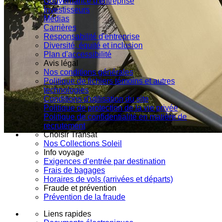
Gouvernance d'entreprise
Investisseurs
Médias
Carrières
Responsabilité d'entreprise
Diversité, équité et inclusion
Plan d'accessibilité
Avis légal
Nos conditions générales
Politique de fichiers témoins et autres
technologies
Conditions d'utilisation du site
Politique de protection de la vie privée
Politique de confidentialité en matière de
recrutement
Choisir Transat
Nos Collections Soleil
Info voyage
Exigences d’entrée par destination
Frais de bagages
Horaires de vols (arrivées et départs)
Fraude et prévention
Prévention de la fraude
Liens rapides