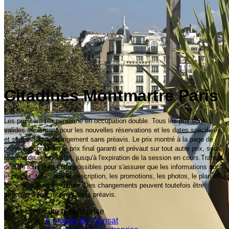
Citadines Montmartre Paris
Les prix sont par personne en occupation double. Tous les prix sont
valides seulement pour les nouvelles réservations et les dates spécifiées,
et sont sujets à changement sans préavis. Le prix montré à la page de
paiement constitue le prix final garanti et prévaut sur tout autre prix, sous
réserve de disponibilité, jusqu'à l'expiration de la session en cours.Transat
déploie tous les efforts possibles pour s'assurer que les informations sur
le produit, telles que la description, les promotions, les photos, le plan et
les vidéos soient exactes. Des changements peuvent toutefois être
apportés à tout moment sans préavis.
Site d’entreprise
À propos de Transat