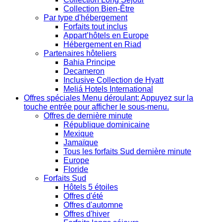
Collection Bien-Être
Par type d'hébergement
Forfaits tout inclus
Appart’hôtels en Europe
Hébergement en Riad
Partenaires hôteliers
Bahia Principe
Decameron
Inclusive Collection de Hyatt
Meliá Hotels International
Offres spéciales
Menu déroulant: Appuyez sur la
touche entrée pour afficher le sous-menu.
Offres de dernière minute
République dominicaine
Mexique
Jamaïque
Tous les forfaits Sud dernière minute
Europe
Floride
Forfaits Sud
Hôtels 5 étoiles
Offres d'été
Offres d'automne
Offres d'hiver