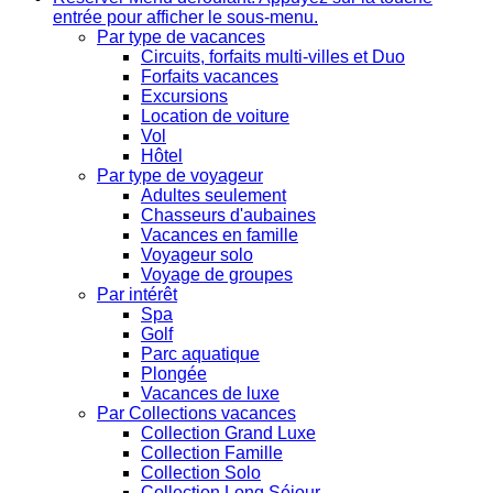
entrée pour afficher le sous-menu.
Par type de vacances
Circuits, forfaits multi-villes et Duo
Forfaits vacances
Excursions
Location de voiture
Vol
Hôtel
Par type de voyageur
Adultes seulement
Chasseurs d'aubaines
Vacances en famille
Voyageur solo
Voyage de groupes
Par intérêt
Spa
Golf
Parc aquatique
Plongée
Vacances de luxe
Par Collections vacances
Collection Grand Luxe
Collection Famille
Collection Solo
Collection Long Séjour