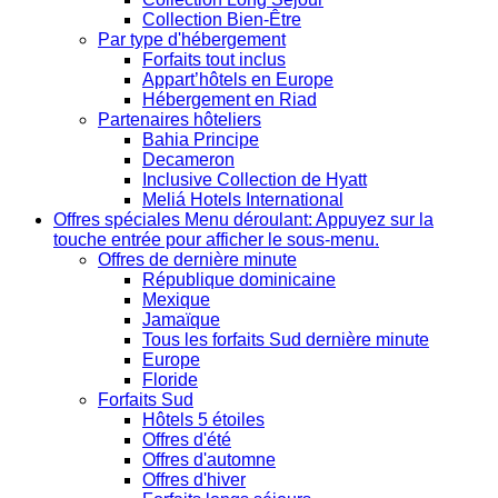
Collection Bien-Être
Par type d'hébergement
Forfaits tout inclus
Appart’hôtels en Europe
Hébergement en Riad
Partenaires hôteliers
Bahia Principe
Decameron
Inclusive Collection de Hyatt
Meliá Hotels International
Offres spéciales
Menu déroulant: Appuyez sur la
touche entrée pour afficher le sous-menu.
Offres de dernière minute
République dominicaine
Mexique
Jamaïque
Tous les forfaits Sud dernière minute
Europe
Floride
Forfaits Sud
Hôtels 5 étoiles
Offres d'été
Offres d'automne
Offres d'hiver