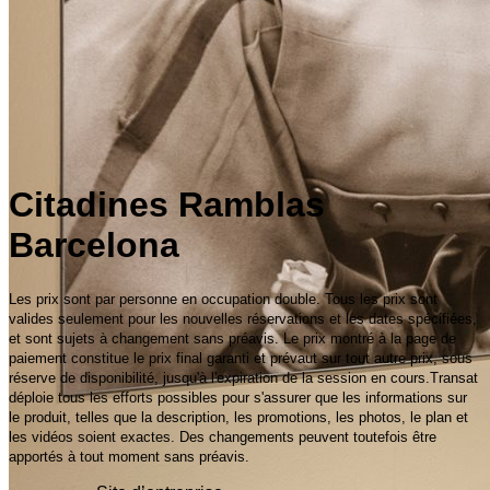
Citadines Ramblas
Barcelona
Les prix sont par personne en occupation double. Tous les prix sont
valides seulement pour les nouvelles réservations et les dates spécifiées,
et sont sujets à changement sans préavis. Le prix montré à la page de
paiement constitue le prix final garanti et prévaut sur tout autre prix, sous
réserve de disponibilité, jusqu'à l'expiration de la session en cours.Transat
déploie tous les efforts possibles pour s'assurer que les informations sur
le produit, telles que la description, les promotions, les photos, le plan et
les vidéos soient exactes. Des changements peuvent toutefois être
apportés à tout moment sans préavis.