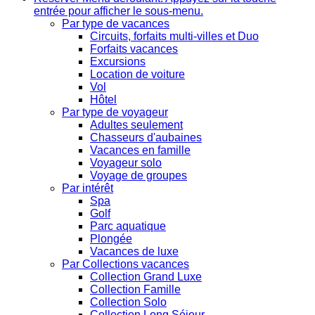
entrée pour afficher le sous-menu.
Par type de vacances
Circuits, forfaits multi-villes et Duo
Forfaits vacances
Excursions
Location de voiture
Vol
Hôtel
Par type de voyageur
Adultes seulement
Chasseurs d'aubaines
Vacances en famille
Voyageur solo
Voyage de groupes
Par intérêt
Spa
Golf
Parc aquatique
Plongée
Vacances de luxe
Par Collections vacances
Collection Grand Luxe
Collection Famille
Collection Solo
Collection Long Séjour