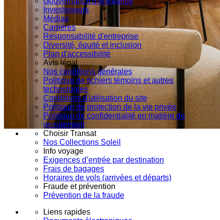
Gouvernance d'entreprise
Investisseurs
Médias
Carrières
Responsabilité d'entreprise
Diversité, équité et inclusion
Plan d'accessibilité
Avis légal
Nos conditions générales
Politique de fichiers témoins et autres
technologies
Conditions d'utilisation du site
Politique de protection de la vie privée
Politique de confidentialité en matière de
recrutement
Choisir Transat
Nos Collections Soleil
Info voyage
Exigences d’entrée par destination
Frais de bagages
Horaires de vols (arrivées et départs)
Fraude et prévention
Prévention de la fraude
Liens rapides