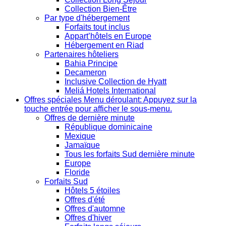
Collection Bien-Être
Par type d'hébergement
Forfaits tout inclus
Appart’hôtels en Europe
Hébergement en Riad
Partenaires hôteliers
Bahia Principe
Decameron
Inclusive Collection de Hyatt
Meliá Hotels International
Offres spéciales
Menu déroulant: Appuyez sur la
touche entrée pour afficher le sous-menu.
Offres de dernière minute
République dominicaine
Mexique
Jamaïque
Tous les forfaits Sud dernière minute
Europe
Floride
Forfaits Sud
Hôtels 5 étoiles
Offres d'été
Offres d'automne
Offres d'hiver