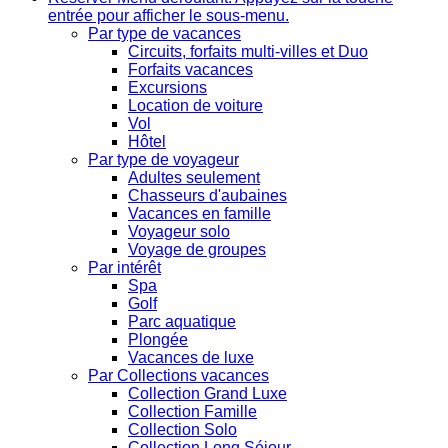
entrée pour afficher le sous-menu.
Par type de vacances
Circuits, forfaits multi-villes et Duo
Forfaits vacances
Excursions
Location de voiture
Vol
Hôtel
Par type de voyageur
Adultes seulement
Chasseurs d'aubaines
Vacances en famille
Voyageur solo
Voyage de groupes
Par intérêt
Spa
Golf
Parc aquatique
Plongée
Vacances de luxe
Par Collections vacances
Collection Grand Luxe
Collection Famille
Collection Solo
Collection Long Séjour