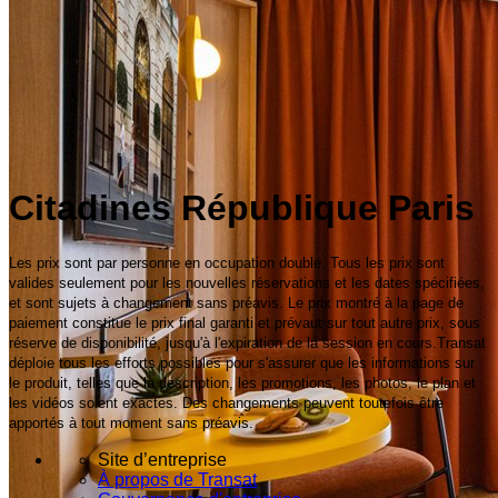
Citadines République Paris
Les prix sont par personne en occupation double. Tous les prix sont
valides seulement pour les nouvelles réservations et les dates spécifiées,
et sont sujets à changement sans préavis. Le prix montré à la page de
paiement constitue le prix final garanti et prévaut sur tout autre prix, sous
réserve de disponibilité, jusqu'à l'expiration de la session en cours.Transat
déploie tous les efforts possibles pour s'assurer que les informations sur
le produit, telles que la description, les promotions, les photos, le plan et
les vidéos soient exactes. Des changements peuvent toutefois être
apportés à tout moment sans préavis.
Site d’entreprise
À propos de Transat